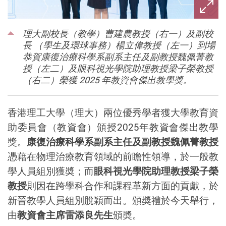
理大副校長（教學）曹建農教授（右一）及副校
長 （學生及環球事務）楊立偉教授（左一）到場
恭賀康復治療科學系副系主任及副教授魏佩菁教
授（左二）及眼科視光學院助理教授梁子榮教授
（右二）榮獲 2025 年教資會傑出教學獎。
香港理工大學（理大）兩位優秀學者獲大學教育資
助委員會（教資會）頒授
2025
年教資會傑出教學
獎。
康復治療科學系副系主任及副教授魏佩菁教授
憑藉在物理治療教育領域的前瞻性領導，於一般教
學人員組別獲奬；而
眼科視光學院助理教授梁子榮
教授
則因在跨學科合作和課程革新方面的貢獻，於
新晉教學人員組別脫穎而出。頒奬禮於今天舉行，
由
教資會主席雷添良先生
頒奬。