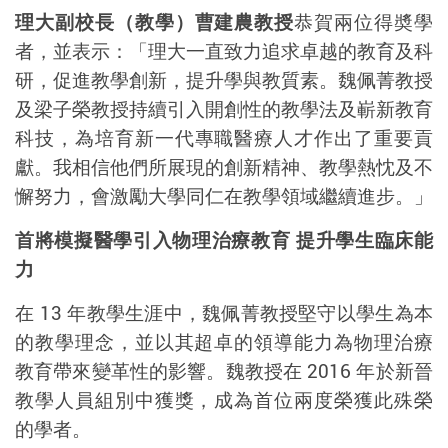
理大副校長（教學）曹建農教授
恭賀兩位得奬學
者，並表示：「理大一直致力追求卓越的教育及科
研，促進教學創新，提升學與教質素。魏佩菁教授
及梁子榮教授持續引入開創性的教學法及嶄新教育
科技，為培育新一代專職醫療人才作出了重要貢
獻。我相信他們所展現的創新精神、教學熱忱及不
懈努力，會激勵大學同仁在教學領域繼續進步。」
首將模擬醫學引入物理治療教育
提升學生臨床能
力
在
13
年教學生涯中，
魏佩菁教授
堅守以學生為本
的教學理念，並以其超卓的領導能力為物理治療
教育帶來變革性的影響。
魏教授在
2016
年於新晉
教學人員組別中獲獎，成為首位兩度榮獲此殊榮
的學者。