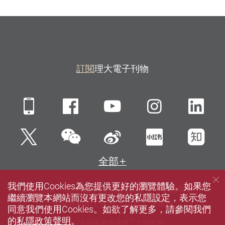
訂閱
理大電子刊物
Mobile
Facebook
YouTube
Instagra
Li
微信
Twitter
新浪微博
小紅書
知
全部
我們使用Cookies為您提供更好的瀏覽體驗。如果您
網站指南
聯絡我們
私隱政策聲明
使用條款
繼續瀏覽本網站而沒有更改您的私隱設定，表示您
無障礙網頁
招聘
傳媒
圖書館
同意我們使用Cookies。如欲了解更多，請參閱我們
的
私隱政策聲明
。
© 2026 版權屬香港理工大學所有