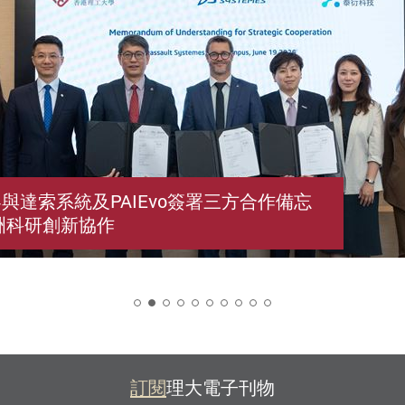
與達索系統及PAIEvo簽署三方合作備忘
洲科研創新協作
2
訂閱
理大電子刊物