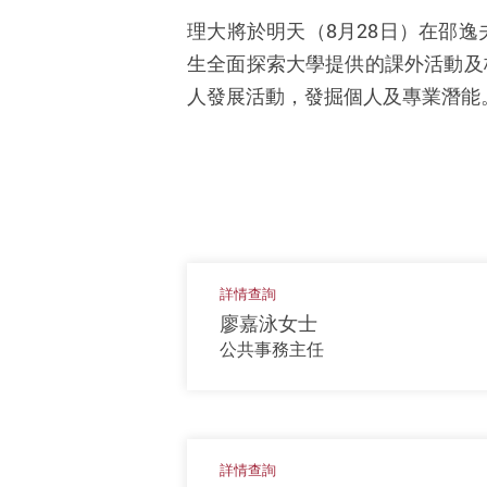
理大將
於
明天（
8
月
28
日）在邵逸
生全面探索大學提供的課外活動及
人發展活動，發掘個人及專業潛
能
詳情查詢
廖嘉泳女士
公共事務主任
詳情查詢