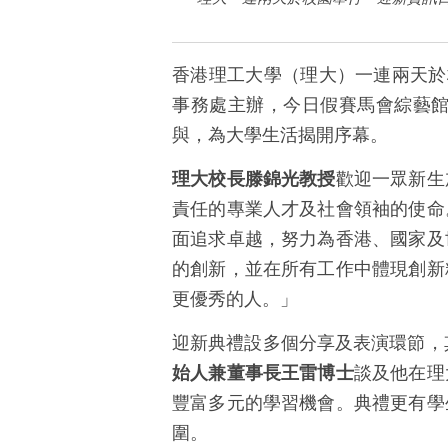
香港理工大學（理大）一連兩天於
事務處主辦，今日假賽馬會綜藝
與，為大學生活揭開序幕。
理大校長滕錦光教授
歡迎一眾新生
責
任的專業人才及社會領袖的使命
面追求卓越，努力為香港、國家及
的創新
，並在所有工作中
體現創新
更優秀的人
。」
迎新典禮設多個分享及表演環節，
始人兼董事長王雷博士
談及他在理
豐富多元的學習機會。典禮更有學
圍。