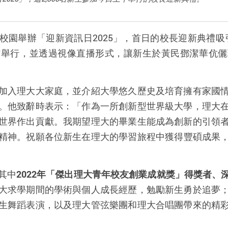
校園舉辦「迎新資訊日
2025
」，首日的校長迎新典禮吸
館舉行，並透過視像直播形式，讓新生於黃民鄧潔華伉儷
加入理大大家庭，並介紹大學悠久歷史及培育擁有家國
。他致辭時表示：「作為一所創新型世界級大學，理大
世界作出貢獻。我期望理大的畢業生能成為創新的引領
精神。祝願各位新
生
在理
大的學習旅
程中獲得
豐碩成果
其中
2022
年
「
傑出理大青年校友創業成就獎
」得獎者、
大求學期間的學術與個人成長經歷，勉勵新生勇於追夢
生舞蹈表演，以及理大管弦樂團和理大合唱團帶來的精