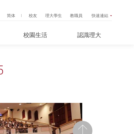
Search Popup
简体
校友
理大學生
教職員
快速連結
校園生活
認識理大
5
前一頁