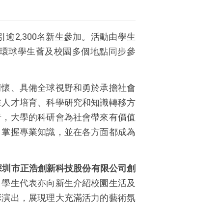
引逾
2,300
名新生參加。活動由學生
環球學生薈及校園多個地點同步參
情懷、具備全球視野和勇於承擔社會
在人才培育、科學研究和知識轉移方
者，大
學的
科
研
會為社會帶來有
價值
，掌握專業知識，並在各方面都成為
深圳市正浩創新科技股份有限公司創
；學生代表亦向新生介紹校園生活及
彩演出，展現理大充滿活力的藝術氛