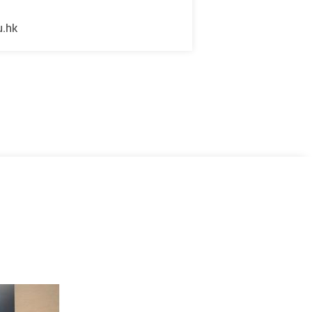
u.hk
下一頁