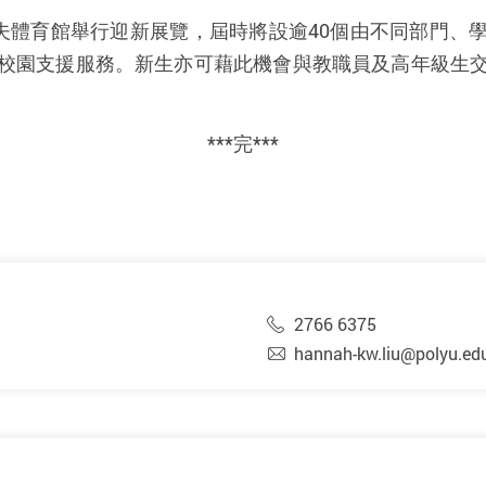
夫體育館舉行迎新展覽，屆時將設逾
40
個由不同部門、
校園支援服務。新生亦可藉此機會與教職員及高年級生
。
***
完
***
2766 6375
hannah-kw.liu@polyu.ed