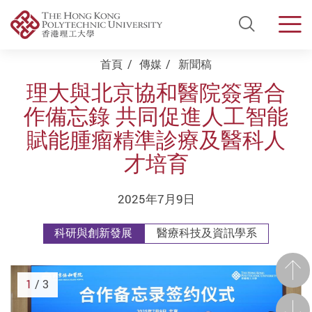
Open Si
Men
Start main content
首頁
傳媒
新聞稿
理大與北京協和醫院簽署合
作備忘錄 共同促進人工智能
賦能腫瘤精準診療及醫科人
才培育
2025年7月9日
科研與創新發展
醫療科技及資訊學系
前一
1
/ 3