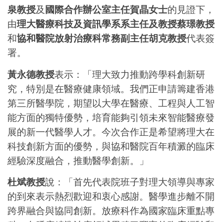
泉教授
及
國際合作辦公室主任賀晶女士
的見證下，
由
理大醫療科技及資訊學系系主任及教授蔡璟教授
和
協和醫院放射治療科常務副主任胡克教授
代表簽
署。
黃永德教授
表示：「理大致力推動跨學科創新研
究，特別是在醫療健康領域。我們正申請籌建香港
第三所醫學院，期望以大學在醫療、工程與人工智
能方面的獨特優勢，培育能夠引領未來智能醫療發
展的新一代醫學人才。今次合作正是希望將理大在
科技創新方面的優勢，與協和醫院百年積澱的臨床
經驗深度融合，推動醫學創新。」
杜斌教授
說：「首先代表院班子對理大領導與專家
的到來表示熱烈歡迎和衷心感謝。醫學進步離不開
跨界融合與協同創新。放療科作為國家臨床重點專