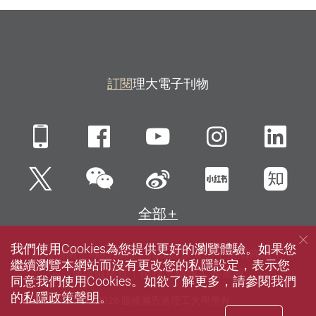
訂閱
理大電子刊物
Mobile
Facebook
YouTube
Instagra
Li
微信
Twitter
新浪微博
小紅書
知
全部
我們使用Cookies為您提供更好的瀏覽體驗。如果您
網站指南
聯絡我們
私隱政策聲明
使用條款
繼續瀏覽本網站而沒有更改您的私隱設定，表示您
無障礙網頁
招聘
傳媒
圖書館
同意我們使用Cookies。如欲了解更多，請參閱我們
的
私隱政策聲明
。
© 2026 版權屬香港理工大學所有