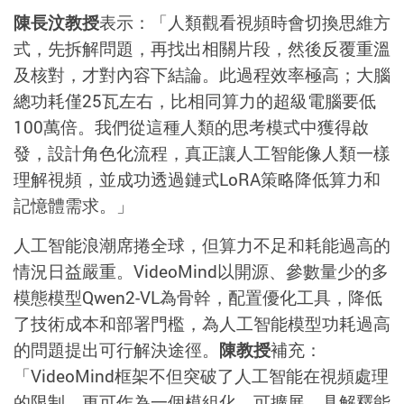
陳長汶教授
表示：「人類觀看視頻時會切換思維方
式，先拆解問題，再找出相關片段，然後反覆重溫
及核對，才對內容下結論。此過程效率極高；大腦
總功耗僅
25
瓦左右，比相同算力的超級電腦要低
100
萬倍。我們從這種人類的思考模式中獲得啟
發，設計角色化流程，真正讓人工智能像人類一樣
理解視頻，並成功透過鏈式
LoRA
策略降低算力和
記憶體需求。」
人工智能浪潮席捲全球，但算力不足和耗能過高的
情況日益嚴重。
VideoMind
以開源、參數量少的多
模態模型
Qwen2-VL
為骨幹，配置優化工具，降低
了技術成本和部署門檻，為人工智能模型功耗過高
的問題提出可行解決途徑。
陳教授
補充：
「
VideoMind
框架不但突破了人工智能在視頻處理
的限制，更可作為一個模組化、可擴展、具解釋能