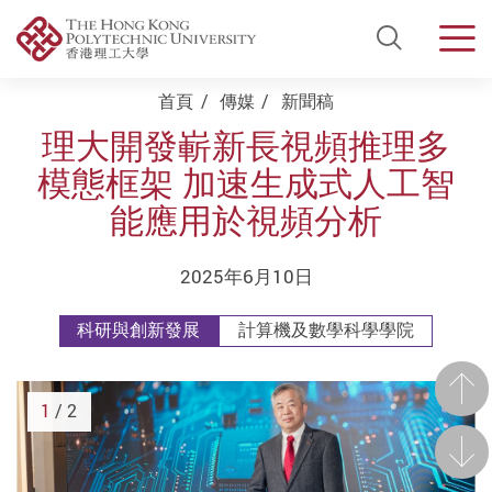
Open Si
Men
Start main content
首頁
傳媒
新聞稿
理大開發嶄新長視頻推理多
模態框架 加速生成式人工智
能應用於視頻分析
2025年6月10日
科研與創新發展
計算機及數學科學學院
前一
1
/ 2
後一