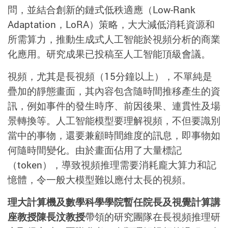
問，並結合創新的鏈式低秩適應（
Low-Rank
Adaptation
，
LoRA
）策略，大大減低消耗資源和
所需算力，推動生成式人工智能於視頻分析的商業
化應用。研究成果已投稿至人工智能頂級會議。
視頻，尤其是長視頻（
15
分鐘以上），不單純是
疊加的靜態畫面，其內容包含隨時間推移產生的資
訊，例如事件的發生時序、前因後果、連貫性及場
景轉換等。人工智能模型要理解視頻，不但要識別
當中的事物，還要兼顧時間維度的訊息，即事物如
何隨時間變化。由於畫面佔用了大量標記
（
token
），導致視頻推理需要消耗龐大算力和記
憶體，令一般大模型難以應付太長的視頻。
理大計算機及數學科學學院暫任院長及視覺計算講
座教授陳長汶教授
帶領的研究團隊在長視頻推理研