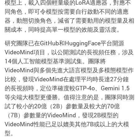
模型上，載入四個輕量級的
LoRA
適應器，對應不
同角色，即可令模型按需要自行啟動不同的適應
器，動態切換角色，減省了需要動用的模型量及相
關成本，同時提高單一模型的效能及靈活度。
研究團隊已在
GitHub
和
HuggingFace
平台開源
VideoMind
項目，以公開測試的長視頻任務，涉及
14
個人工智能模型基準測試集。團隊將
VideoMind
與多個先進大語言模型及多模態模型作
比較，發現
VideoMind
在處理平均時長達
27
分鐘
的長視頻時，定位準確度較
GTP-4o
、
Gemini 1.5
等尖端大模型更優勝。值得注意的是，團隊同時測
試了較小的
20
億（
2B
）參數量及較大的
70
億
（
7B
）參數量的
VideoMind
，發現
2B
模型的
VideoMind
性能已足以媲美其他
7B
或以上的大模
型。