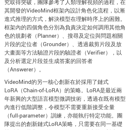
究取得突破，團隊參考了人類理解視頻的過程，在
其開發的
VideoMind
框架內設計角色化流程，以漸
進式推理的方式，解決模型在理解時序上的困難。
框架內的四個角色分別為負責決定如何調用其他角
色的規劃者（
Planner
）、搜尋及定位與問題相關
片段的定位者（
Grounder
）、透過裁剪片段及放
大畫面等方法驗證片段的驗證者（
Verifier
），以
及分析選定片段並生成答案的回答者
（
Answerer
）。
VideoMind
的另一核心創新在於採用了鏈式
LoRA
（
Chain-of-LoRA
）的策略。
LoRA
是最近兩
年新興的大型語言模型微調技術，透過在既有模型
內進行低階調整，令模型不需要重新接受全量
（
full-parameter
）訓練，亦能執行特定功能。團
隊提出的創新鏈式
LoRA
策略，只需要在同一基礎