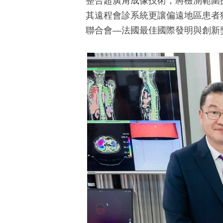
整合超廣角成像技術，將檢測範圍
其遠程會診系統更讓偏遠地區患者
聯合會―法國最佳國際發明與創新