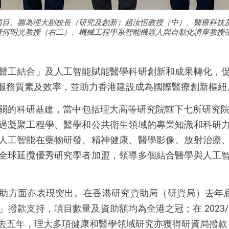
項目。圖為理大副校長（研究及創新）趙汝恒教授（中）、醫療科技
授何明光教授（右二）、機械工程學系智能機器人與自動化講座教授
。
醫工結合」及人工智能賦能醫學科研創新和成果轉化，
服務質素及效率，並助力香港建設成為國際醫療創新樞紐
關的科研基建，當中包括理大高等研究院轄下七所研究
過凝聚工程學、醫學和公共衛生領域的專業知識和科研
人工智能在藥物研發、精神健康、醫學影像、放射治療
全球延攬優秀研究學者加盟，領導多個結合醫學與人工
。
助方面亦表現突出。在香港研究資助局（研資局）去年
」撥款支持，項目數量及資助額均為全港之冠；在
2023
去五年，理大多項健康和醫學領域研究亦獲得研資局撥款