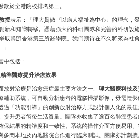
撥款於全港院校排名第三。
教授
表示：「理大貫徹『以病人福祉為中心』的理念，
創新和知識轉移。憑藉強大的科研團隊和完善的科研設
爭取籌辦香港第三所醫學院。我們期待在不久將來為社
。」
當中包括﹕
以精準醫療提升治療效果
而放射治療是治愈癌症最主要方法之一。
理大醫療科技及
療輔助系統，可自動分析患者的電腦掃描影像，毋需造影
透過「功能引導」的創新放射治療方式設計個人化的最佳
，提升患者術後生活質量。團隊亦收集了逾百名肺癌患者
確保結果的精準度和一致性。系統的操作介面方便易用、
與多間本地及內地醫院合作進行臨床測試。團隊亦計劃擴