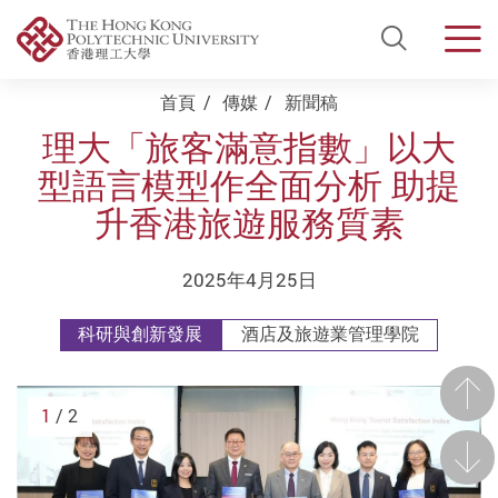
Open Si
Men
Start main content
首頁
傳媒
新聞稿
理大「旅客滿意指數」以大
型語言模型作全面分析 助提
升香港旅遊服務質素
2025年4月25日
科研與創新發展
酒店及旅遊業管理學院
前一
1
/ 2
後一