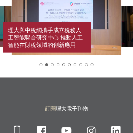
理大與中稅網攜手成立稅務人
工智能聯合研究中心 推動人工
智能在財稅領域的創新應用
2
訂閱
理大電子刊物
Mobile
Facebook
YouTube
Instagra
Li