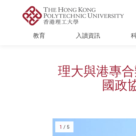
教育
入讀資訊
Start main content
理大與港專合辦
國政
1
/ 5