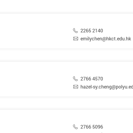
2265 2140
emilychen@hkct.edu.hk
2766 4570
hazel-sy.cheng@polyu.e
2766 5096