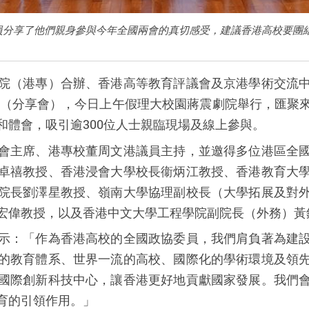
員分享了他們親身參與今年全國兩會的真切感受，建議香港高校要團
院（港專）合辦、香港高等教育評議會及京港學術交流
（分享會），今日上午假理大校園蔣震劇院舉行，匯聚
和體會，吸引逾
300
位人士親臨現場及線上參與。
會主席、港專校董周文港議員主持，並邀得多位港區全
卓禧教授、香港浸會大學校長衞炳江教授、香港教育大
院長劉澤星教授、嶺南大學協理副校長（大學拓展及對
宏偉教授，以及香港中文大學工程學院副院長（外務）黃
示：「作為香港高校的全國政協委員，我們肩負著為建
的教育體系、世界一流的高校、國際化的學術環境及領
國際創新科技中心，讓香港更好地貢獻國家發展。我們
育的引領作用。」