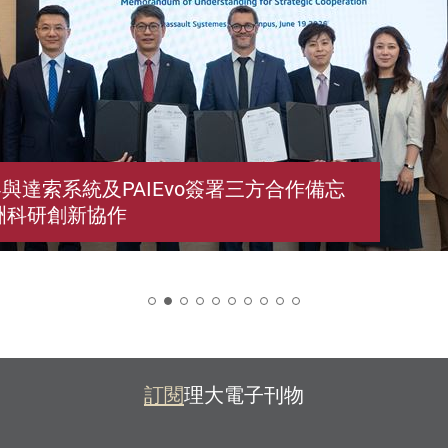
與達索系統及PAIEvo簽署三方合作備忘
洲科研創新協作
2
訂閱
理大電子刊物