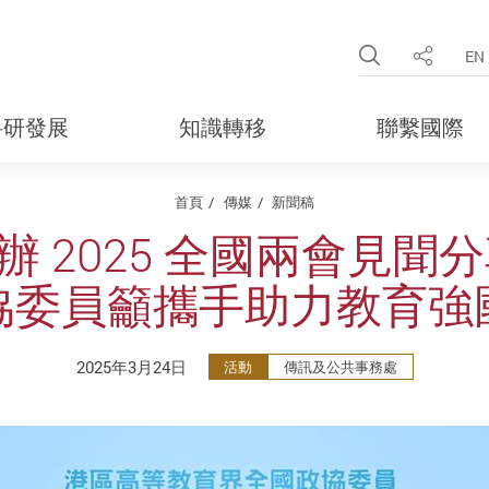
Open Site 
EN
分享
科研發展
知識轉移
聯繫國際
首頁
傳媒
新聞稿
 2025 全國兩會見聞
協委員籲攜手助力教育強
2025年3月24日
活動
傳訊及公共事務處