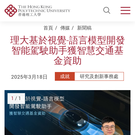
Open Si
Men
Start main content
首頁
傳媒
新聞稿
理大基於視覺-語言模型開發
智能駕駛助手獲智慧交通基
金資助
2025年3月18日
成就
研究及創新事務處
1
/ 1