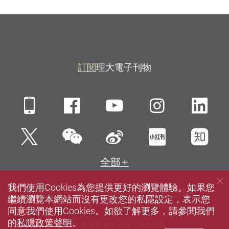
訂閱
理大電子刊物
Mobile
Facebook
YouTube
Instagra
Li
微信
Twitter
新浪微博
小紅書
知
全部
我們使用Cookies為您提供更好的瀏覽體驗。如果您
網站指南
聯絡我們
私隱政策聲明
使用條款
繼續瀏覽本網站而沒有更改您的私隱設定，表示您
無障礙網頁
招聘
傳媒
圖書館
同意我們使用Cookies。如欲了解更多，請參閱我們
的
私隱政策聲明
。
© 2026 版權屬香港理工大學所有