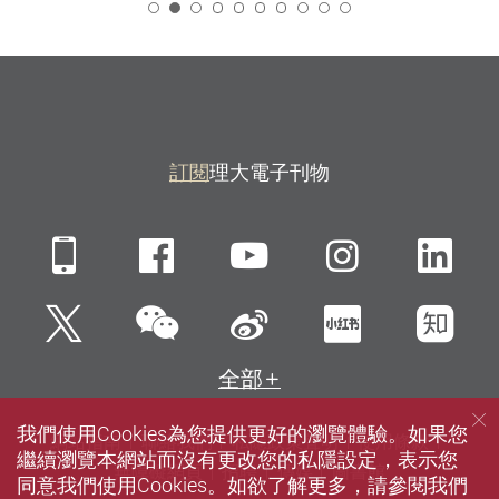
2
訂閱
理大電子刊物
Mobile
Facebook
YouTube
Instagra
Li
微信
Twitter
新浪微博
小紅書
知
全部
我們使用Cookies為您提供更好的瀏覽體驗。如果您
網站指南
聯絡我們
私隱政策聲明
使用條款
繼續瀏覽本網站而沒有更改您的私隱設定，表示您
無障礙網頁
招聘
傳媒
圖書館
同意我們使用Cookies。如欲了解更多，請參閱我們