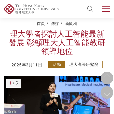
Open Si
Men
Start main content
首頁
傳媒
新聞稿
理大學者探討人工智能最新
發展 彰顯理大人工智能教研
領導地位
2025年3月11日
活動
理大高等研究院
前一
1
/ 5
後一