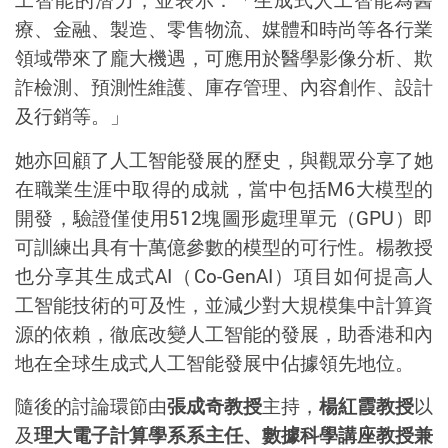
療、金融、製造、零售物流、媒體和時尚等各行業
領域帶來了龐大機遇，可應用於醫學影像分析、欺
詐檢測、預測性維護、庫存管理、內容創作、設計
及行銷等。」
她亦回顧了人工智能發展的歷史，與觀眾分享了她
在職業生涯中取得的成就，當中包括
M6
大模型的
開發，驗證僅使用
512
塊圖形處理單元（
GPU
）即
可訓練出具有十萬億參數的模型的可行性。楊教授
也分享其生成式
AI
（
Co-GenAI
）項目如何提高人
工智能技術的可及性，並減少對大規模集中計算資
源的依賴，徹底改變人工智能的發展，助香港和內
地在全球生成式人工智能發展中佔據領先地位。
隨後的討論環節由
張成奇教授
主持，
楊紅霞教授
以
及
理大電子計算學系系主任
、數據科學講座教授兼