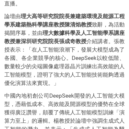
直播。
論壇由
理大高等研究院院長兼建築環境及能源工程
學系建築熱科學講座教授陳清焰教授
致辭，為活動
揭開序幕，並由
理大數據科學及人工智能學系講座
教授兼深圳研究院院長張成奇教授
介紹講者。張教
授表示：「在人工智能浪潮下，發展大模型成為了
各國、各企業競爭的核心。
DeepSeek
以較低階、
數量較少的尖端圖像處理器晶片訓練出高效能的人
工智能模型，證明了強大的人工智能技術能夠透過
優化演算法來實現。」
中國內地初創公司
DeepSeek
開發的人工智能大模
型，憑藉低成本、高效能及開源模型的優勢在全球
獲得廣泛讚譽，顛覆了傳統人工智能模型訓練「演
算力至上」的邏輯。楊教授於論壇中強調生成式人
工智能的潛力，並表示：「生成式人工智能為醫