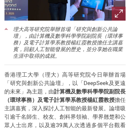
理大高等研究院舉辦首場「研究與創新公共論
壇」，由計算機及數學科學學院副院長（環球事
務）及電子計算學系教授楊紅霞教授擔任主講嘉
賓，回顧人工智能發展的歷史，並分享她在職業
生涯中取得的成就。
香港理工大學（理大）高等研究院今日舉辦首場
「研究與創新公共論壇」，以「
DeepSeek
及更遠
的未來」為主題，由
計算機及數學科學學院副院長
（環球事務）及電子計算學系教授楊紅霞教授
擔任
主講嘉賓，深入探討人工智能的最新發展。論壇吸
引逾千名師生、校友、創科界領袖、學界翹楚和公
眾人士出席，以及逾39萬人次透過多個平台觀看