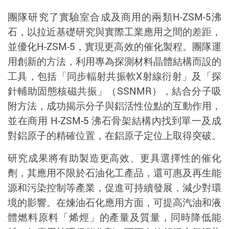
團隊研究了實驗室合成及商用的兩類
H-ZSM-5
沸
石，以拉近基礎研究與實際工業應用之間的差距，
並優化
H-ZSM-5
，實現更高效的催化製程。團隊
運
用
創新的方法，利用專為探測材料晶體結構而設的
工具，包括「同步輻射共振軟
X
射線衍射」及「探
針輔助固態核磁共振」（
SSNMR
），結合分子吸
附方法，成功揭示分子與鋁活性位點的互動作用，
並在商用
H-ZSM-5
沸石骨架結構內找到單一及成
對鋁原子的精確位置，在鋁原子定位上取得突破。
研究成果將有助製造更高效、更具選擇性的催化
劑，其應用不限於石油化工產品，還可惠及再生能
源和污染控制等產業，促進可持續發展，減少對環
境的影響。在煉油石化應用方面，可提高汽油和液
體燃料原料「烯烴」的產量及質量，同時降低能