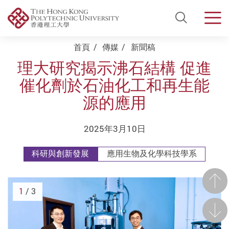
Open Si
Men
Start main content
首頁
傳媒
新聞稿
理大研究揭示沸石結構 促進
催化劑於石油化工和再生能
源的應用
2025年3月10日
科研與創新發展
應用生物及化學科技學系
前一
1
/ 3
後一