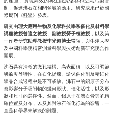
的產量、實現高效的再生能源儲存和空氣污染管
制，促進沸石在相關領域的應用。研究成果已於國
際期刊《
科學
》發表。
研究由
理大應用生物及化學科技學系催化及材料學
講座教授曾適之教授
、
副教授勞子桓教授
，以及第
一作者
研究助理教授李光超博士
帶領，與牛津大學
及中國科學院精密測量科學與技術創新研究院合作
開展。
沸石具有清晰的微孔結構、高表面積，以及可調節
酸鹼度等特性，在石化提煉、環保催化劑及精細化
學品合成過程中是不可或缺。沸石中的鋁原子分布
會影響分子吸附物的幾何形狀、催化活性，以及形
狀和尺寸的選擇性。然而，鋁原子在沸石骨架的精
確位置及分布，以及其對沸石催化行為的影響，一
直是科學界未解決的難題。