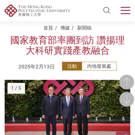
Open Si
Men
Start main content
首頁
傳媒
新聞稿
國家教育部率團到訪 讚揚理
大科研實踐產教融合
2025年2月13日
活動
內地發展處
前一
1
/ 5
後一