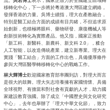
流。
吳岩博士
表示，國家正致力於全國建立區域轉
移轉化中心，下一步將於粵港澳大灣區建立網絡，
發揮香港的力量。吳博士續指，理大在產教融合，
特別是醫工結合方面的成績有目共睹，不但追求原
始創新，也積極將眼科、藥物研發、康復機械人等
創新技術轉化為實際產品。他又指，國家正推動
「新工科、新醫科、新農科、新文科 2.0」，糅合
人工智能，以改造傳統產業，建立新專業。理大在
實踐「醫工結合」方面的工作出色，具備優厚條件
參與大灣區醫學轉移轉化中心的戰略工作。
林大輝博士
歡迎國家教育部率團到訪，對理大而言
是很大的鼓舞。理大矢志培養擁有家國情懷、具備
全球視野、有擔當和對社會有貢獻的人才，助力國
家建設教育強國。除了成立「中國歷史與文化研究
中心」，去年也舉辦了「理大中華文化節」，致力