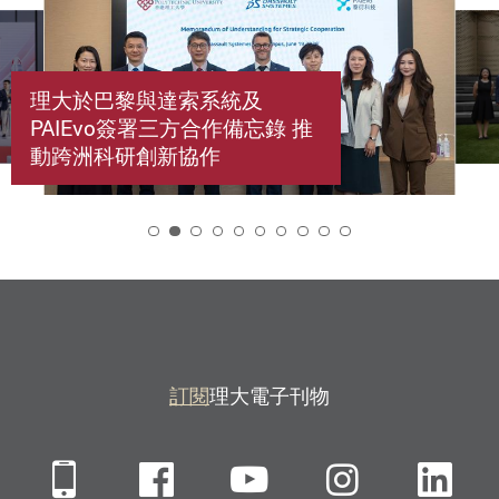
理大於巴黎與達索系統及
PAIEvo簽署三方合作備忘錄 推
動跨洲科研創新協作
2
訂閱
理大電子刊物
Mobile
Facebook
YouTube
Instagra
Li