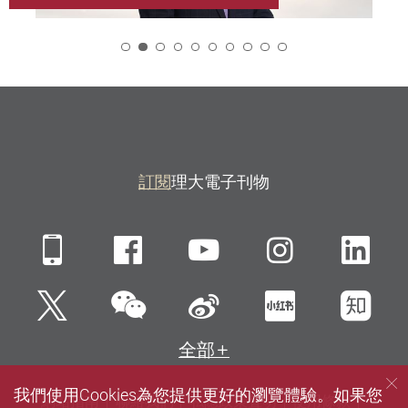
2
訂閱
理大電子刊物
Mobile
Facebook
YouTube
Instagra
Li
微信
Twitter
新浪微博
小紅書
知
全部
我們使用Cookies為您提供更好的瀏覽體驗。如果您
網站指南
聯絡我們
私隱政策聲明
使用條款