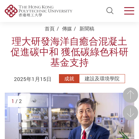
Open Si
Men
Start main content
首頁
傳媒
新聞稿
理大研發海洋自癒合混凝土
促進碳中和 獲低碳綠色科研
基金支持
2025年1月15日
成就
建設及環境學院
前一
1
/ 2
後一