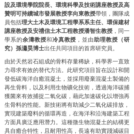
設及環境學院院長、環境科學及技術講座教授及高
贊明可持續城市發展教授李向東教授
帶領，團隊成
員包括
理大土木及環境工程學系系主任、環保建材
講座教授及安禮信土木工程教授潘智生教授
，同一
學系的
余濤教授
和
冷真教授
，並由
助理教授（研
究）孫瀟昊博士
出任共同項目的首席研究員。
由於天然岩石組成的骨料存量稀缺，科學界一直致
力尋求有效的替代方法。此研究項目旨在設計和開
發低碳海洋自癒混凝土，
並
採用廢棄混凝土製備的
再生骨料，以及利用生物礦化技術，透過海洋碳捕
獲菌來有效捕捉二氧化碳，藉此加速碳化以增強再
生骨料的性能。新技術將有助減少二氧化碳排放，
實現建築廢料的循環再造，在海洋和沿海建築工程
方面具廣泛應用潛力。這種微生物混凝土的結構更
具自癒合特性，且耐用性高，長遠有助實踐減碳目