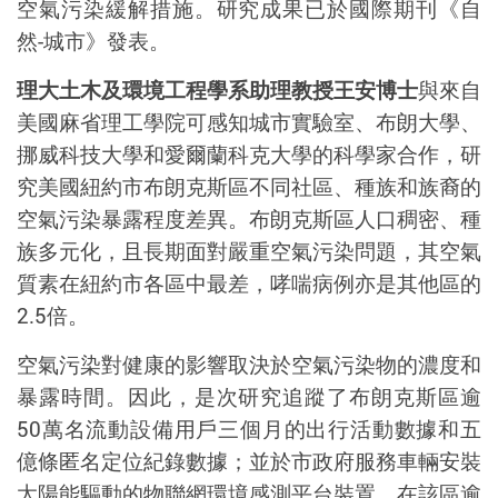
空氣污染緩解措施。研究成果已於國際期刊《自
然-城市》發表。
理大土木及環境工程學系助理教授王安博士
與來自
美國麻省理工學院可感知城市實驗室、布朗大學、
挪威科技大學和愛爾蘭科克大學的科學家合作，研
究美國紐約市布朗克斯區不同社區、種族和族裔的
空氣污染暴露程度差異。布朗克斯區人口稠密、種
族多元化，且長期面對嚴重空氣污染問題，其空氣
質素在紐約市各區中最差，哮喘病例亦是其他區的
2.5倍。
空氣污染對健康的影響取決於空氣污染物的濃度和
暴露時間。因此，是次研究追蹤了布朗克斯區逾
50萬名流動設備用戶三個月的出行活動數據和五
億條匿名定位紀錄數據；並於市政府服務車輛安裝
太陽能驅動的物聯網環境感測平台裝置，在該區逾