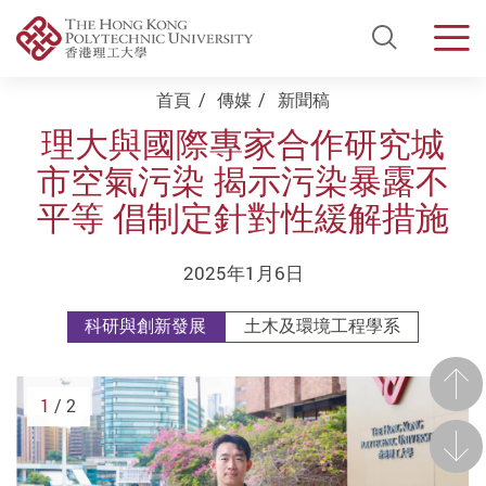
Open Si
Men
Start main content
首頁
傳媒
新聞稿
理大與國際專家合作研究城
市空氣污染 揭示污染暴露不
平等 倡制定針對性緩解措施
2025年1月6日
科研與創新發展
土木及環境工程學系
前一
1
/ 2
後一