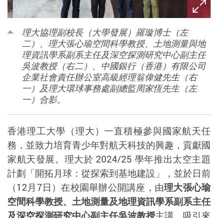
理大協理副校長（大學發展）羅璇博士（左
二）、理大張心瑜空間科學教授、土地測量與地
理資訊學系副系主任及深空探測研究中心副主任
吳波教授（右二）、中國銀行（香港）有限公司
企業社會責任辦公室高級經理翁偉健先生（右
一）及理大環球事務處副總監周家恆先生（左
一）合影。
香港理工大學（理大）一直積極參與國家航天任
務，並致力培育青少年對航天科技的興趣，貢獻國
家航天發展。
理大於
2024/25
學年推出太空主題
計劃「開拓月球：從探索到基地建設」，並於日前
（
12
月
7
日）在校園舉辦公開講座，由
理大
張心瑜
空間科學教授、
土地測量及地理資訊學系副系主任
及深空探測研究中心副主任吳波教授
主講，吸引來