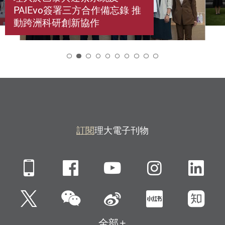
PAIEvo簽署三方合作備忘錄 推
動跨洲科研創新協作
2
訂閱
理大電子刊物
Mobile
Facebook
YouTube
Instagra
Li
微信
Twitter
新浪微博
小紅書
知
全部