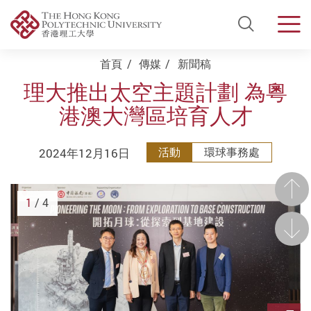
Open Si
Men
Start main content
首頁
傳媒
新聞稿
理大推出太空主題計劃 為粵
港澳大灣區培育人才
2024年12月16日
活動
環球事務處
前一
1
/ 4
後一