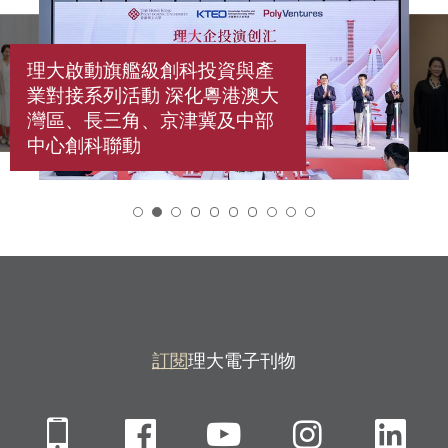
理大啟動旗艦級創科投資與產
業對接系列活動 深化粵港澳大
灣區、長三角、京津冀及中部
中心創科聯動
2
訂閱
理大電子刊物
Mobile
Facebook
YouTube
Instagra
Li