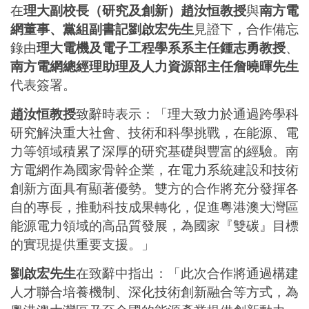
在
理大副校長（研究及創新）趙汝恒教授
與
南方電
網董事、黨組副書記劉啟宏先生
見證下，合作備忘
錄由
理大電機及電子工程學系系主任鍾志勇教授
、
南方電網總經理助理及人力資源部主任詹曉暉先生
代表簽署。
趙汝恒教授
致辭時表示：「理大致力於通過跨學科
研究解決重大社會、技術和科學挑戰，在能源、電
力等領域積累了深厚的研究基礎與豐富的經驗。南
方電網作為國家骨幹企業，在電力系統建設和技術
創新方面具有顯著優勢。雙方的合作將充分發揮各
自的專長，推動科技成果轉化，促進粵港澳大灣區
能源電力領域的高品質發展，為國家『雙碳』目標
的實現提供重要支援。」
劉啟宏先生
在致辭中指出：「此次合作將通過構建
人才聯合培養機制、深化技術創新融合等方式，為