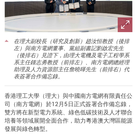
在理大副校長（研究及創新）趙汝恒教授（後排
左）與南方電網董事、黨組副書記劉啟宏先生
（後排右）見證下，由理大電機及電子工程學系
系主任鍾志勇教授（前排左）、南方電網總經理
助理及人力資源部主任詹曉暉先生（前排右）代
表簽署合作備忘錄。
香港理工大學（理大）與中國南方電網有限責任公
司（南方電網）於
12
月
5
日正式簽署合作備忘錄，
雙方將在新型電力系統、綠色低碳技術及人才聯合
培養等領域展開全面合作，助力粵港澳大灣區能源
發展與綠色轉型。