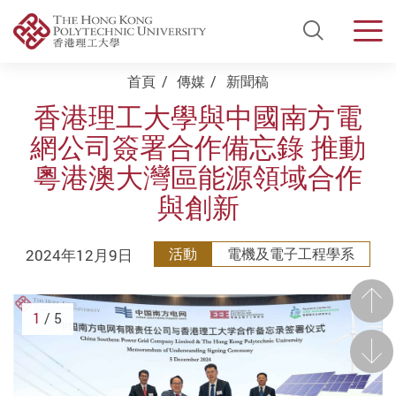
Open Si
Men
Start main content
首頁
傳媒
新聞稿
香港理工大學與中國南方電
網公司簽署合作備忘錄 推動
粵港澳大灣區能源領域合作
與創新
2024年12月9日
活動
電機及電子工程學系
前一
1
/ 5
後一