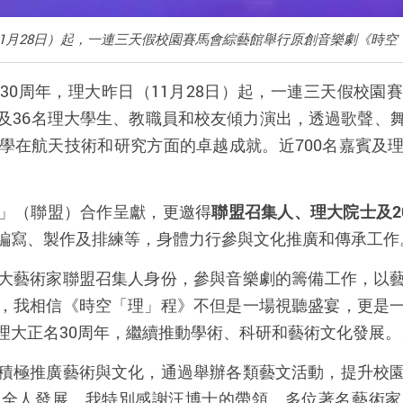
11月28日）起，一連三天假校園賽馬會綜藝館舉行原創音樂劇《時空
名
30
周年，理大昨日（
11
月
28
日）起，一連三天假校園賽
及
36
名理大學生、教職員和校友傾力演出，透過歌聲、
學在航天技術和研究方面的卓越成就。近
700
名嘉賓及
」（聯盟）合作呈獻，更邀得
聯盟召集人、理大院士及
2
編寫、製作及排練等，身體力行參與文化推廣和傳承工作
大藝術家聯盟召集人身份，
參與音樂劇的籌備工作，以
，我相信《時空「理」程》不但是一場視聽盛宴，更是
理大
正名
30
周年，
繼續推動學術、科研和藝術文化發展。
積極推廣藝術與文化，通過舉辦各類藝文活動，提升校
的全人發展。我特別感謝汪博士的帶領、多位著名藝術家