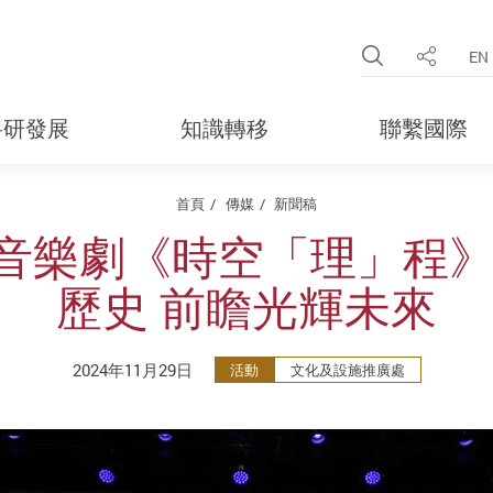
Open Site 
EN
分享
科研發展
知識轉移
聯繫國際
首頁
傳媒
新聞稿
音樂劇《時空「理」程》
歷史 前瞻光輝未來
2024年11月29日
活動
文化及設施推廣處