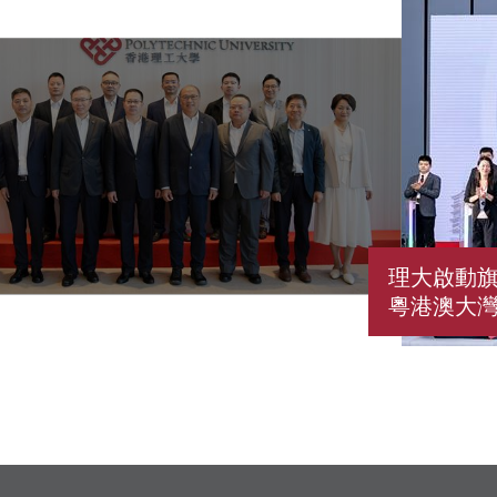
理大啟動旗
粵港澳大