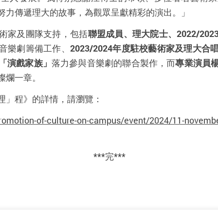
努力傳遞理大的故事，為觀眾呈獻精彩的演出。」
術家及團隊支持，包括
聯盟成員、理大院士
、
2022/202
音樂劇籌備工作、
2023/2024
年度駐校藝術家及理大
合
「演戲家族」
落力參與音樂劇的聯合製作，而
專業
演員
燦爛一章。
理」程》的詳情，請瀏覽：
promotion-of-culture-on-campus/event/2024/11-novemb
***
完
***