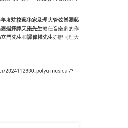
3
年度駐校藝術家
及理大管弦樂團藝
唱團指揮譚天樂先生
擔任音樂劇的作
楊立門先生
和
譚偉權先生
亦聯同理大
er/2024112830_polyu-musical/?