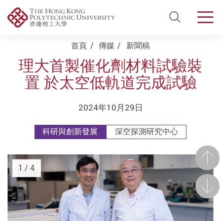
Open Si
Men
Start main content
首頁
傳媒
新聞稿
理大首製催化劑材料試驗裝
置 於太空低軌道完成試驗
2024年10月29日
科研與創新發展
深空探測研究中心
前一
1
/ 4
後一