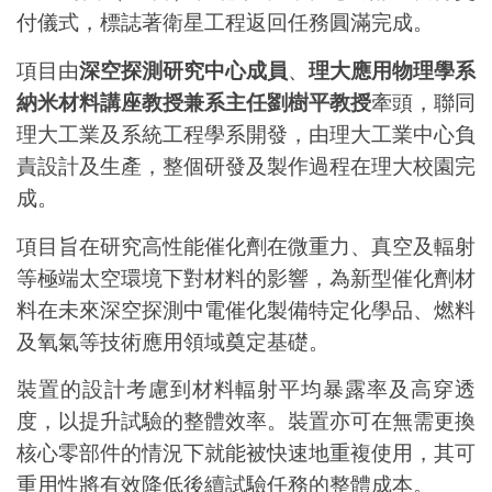
付儀式，標誌著衛星工程返回任務圓滿完成。
項目由
深空探測研究中心成員
、
理大應用物理學系
納米材料講座教授兼系主任劉樹平教授
牽頭，聯同
理大工業及系統工程學系開發，由理大工業中心負
責設計及生產，整個研發及製作過程在理大校園完
成。
項目旨在研究高性能催化劑在微重力、真空及輻射
等極端太空環境下對材料的影響，為新型催化劑材
料在未來深空探測中電催化製備特定化學品、燃料
及氧氣等技術應用領域奠定基礎。
裝置的設計考慮到材料輻射平均暴露率及高穿透
度，以提升試驗的整體效率。裝置亦可在無需更換
核心零部件的情況下就能被快速地重複使用，其可
重用性將有效降低後續試驗任務的整體成本。