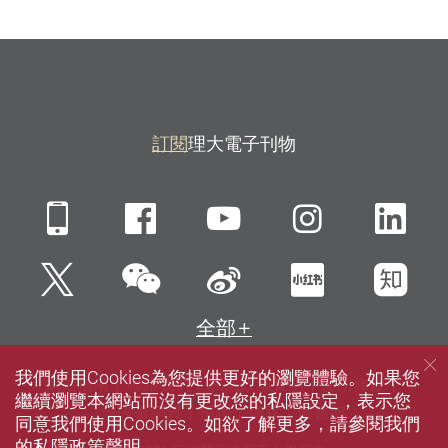
訂閱
理大電子刊物
Mobile
Facebook
YouTube
Instagra
Li
微信
Twitter
新浪微博
小紅書
知
全部
我們使用Cookies為您提供更好的瀏覽體驗。如果您
網站指南
聯絡我們
私隱政策聲明
使用條款
繼續瀏覽本網站而沒有更改您的私隱設定，表示您
無障礙網頁
招聘
傳媒
圖書館
同意我們使用Cookies。如欲了解更多，請參閱我們
的
私隱政策聲明
。