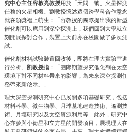
究中心主任容啟亮教授
用於「天問一號」火星探測
任務的火星相機。劉教授憶述這個
跨學科合作意念
就在頒獎禮上萌生
：「容教授的團隊提出我的新型
催化劑可以應用到深空探測上，我們回到大學就立
刻開展探討合作，
裝置上天前亦在校園做了多次測
試
。」
催化劑材料試驗裝置回收後，即將在理大實驗室進
行分析。
劉教授
指：「團隊期望探究
催化劑
在太空
環境下對不同材料帶來的影響，為未來
深空探測任
務帶來新啟示。」
理大深空探測研究中心已展開
多項基礎研究，包括
材料科學、微生物學、月球基地建造技術、遙測技
術、月壤研究以及太空資源利用等。此外，
研究
中
心亦參與小衛星和立方星的開發項目，展現理大在
航天科研領域的全面布局。未來，理大會繼續積極