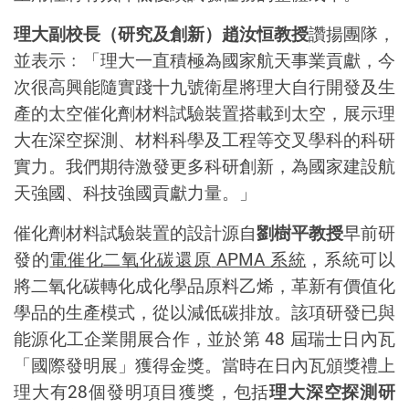
理大副校長（研究及創新）趙汝恒教授
讚揚團隊，
並表示﹕「理大一直積極為國家航天事業貢獻，今
次很高興能隨實踐十九號衛星將理大自行開發及生
產的太空催化劑材料試驗裝置搭載到太空，展示理
大在深空探測、材料科學及工程等交叉學科的科研
實力。我們期待激發更多科研創新，為國家建設航
天強國、科技強國貢獻力量。」
催化劑材料試驗裝置的設計源自
劉樹平教授
早前研
發的
電催化二氧化碳還原
APMA
系統
，系統可以
將二氧化碳轉化成化學品原料乙烯，革新有價值化
學品的生產模式，從以減低碳排放。該項研發已與
能源化工企業開展合作，並於第
48
屆瑞士日內瓦
「國際發明展」獲得金獎。當時在日內瓦頒獎禮上
理大有
28
個發明項目獲獎，包括
理大深空探測研