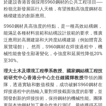
於建設香港首個採用
S960
鋼材的公共工程項目
──
粉嶺北新發展區行人天橋，有望推動高強度鋼材在
橋樑建造的創新應用。
S960
鋼材具高強度的特點，是一種高效結構鋼，
能滿足各種材料規範和結構設計規範的要求，獲廣
泛應用於高層建築和大跨度結構建築（例如體育及
展覽場館）。然而，
S960
鋼材在焊接過程中，機
械性能會發生顯著變化，令強度和延展性降低
20%
至
30%
。
理大土木及環境工程學系教授、國家鋼結構工程技
術研究中心香港分中心主任鍾國輝教授
帶領的團
隊，透過實驗和數值模擬，成功破解
S960
鋼材在
焊接過程中的熱輸入量對焊接截面強度的影響，並
開發創新的焊接技術，保持鋼材的機械性能。團隊
更與本地鋼材加工廠合作進行測試，最終獲得不同