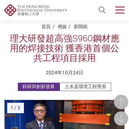
Open Si
Men
Start main content
首頁
傳媒
新聞稿
理大研發超高強S960鋼材應
用的焊接技術 獲香港首個公
共工程項目採用
2024年10月24日
科研與創新發展
土木及環境工程學系
前一
1
/ 3
後一