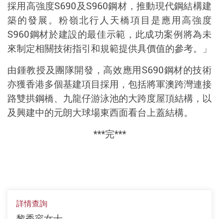
採用高強度
S690
及
S960
鋼材，推動現代鋼結構建
築的發展。粉嶺北行人天橋項目是應用高強度
S960
鋼材於建設的最佳示範，此成功案例將為未
來制定相關技術指引和規範提供具價值的參考。」
由鍾教授及團隊開發，高效應用
S690
鋼材的技術
亦獲香港多個基建項目採用，包括將軍澳跨灣連接
路雙拱鋼橋、九龍仔游泳池的大跨度屋頂結構，以
及興建中的元朗大球場東西面看台上蓋結構。
***
完
***
詳情查詢
黎秀容女士