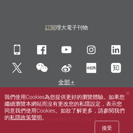
訂閱
理大電子刊物
Mobile
Facebook
YouTube
Instagra
Li
微信
Twitter
新浪微博
小紅書
知
全部
我們使用Cookies為您提供更好的瀏覽體驗。如果您
網站指南
聯絡我們
私隱政策聲明
使用條款
繼續瀏覽本網站而沒有更改您的私隱設定，表示您
無障礙網頁
招聘
傳媒
圖書館
同意我們使用Cookies。如欲了解更多，請參閱我們
的
私隱政策聲明
。
© 2026 版權屬香港理工大學所有
接受