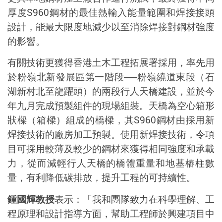
厚度
S960
鋼材的最佳熱輸入能量範圍和焊接接頭
設計，能最大限度地減少以至消除焊接對鋼材強度
的影響。
有關技術更獲得香港土木工程拓展署採用，率先用
於粉嶺北新發展區第一階段
──
粉嶺繞道東段（石
湖新村北至龍躍頭）的兩段行人天橋建設，並於今
年九月完成預製組件的現場組裝。天橋為空心箱形
狀樑（箱樑）組成的橋樑，其
S960
鋼材由採用新
焊接技術的廠房加工預製。使用新焊接技術，令項
目可採用較薄及較少的鋼材來獲得相同強度和承載
力，從而減輕行人天橋的橋體重量和地基樁柱數
量，有利降低碳排放，提升工程的可持續性。
鍾國輝教授
表示：「我和團隊致力在科學理解、工
程原理和設計指導方面，幫助工程師於興建項目中