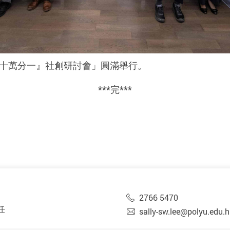
「十萬分一』社創研討會」圓滿舉行。
***完***
2766 5470
任
sally-sw.lee@polyu.edu.h