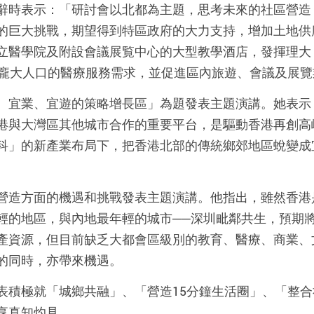
辭時表示：「研討會以北都為主題，思考未來的社區營造
的巨大挑戰，期望得到特區政府的大力支持，增加土地供
立醫學院及附設會議展覧中心的大型教學酒店，發揮理大
灣區龐大人口的醫療服務需求，並促進區內旅遊、會議及展
、宜業、宜遊的策略增長區」為題發表主題演講。她表示
港與大灣區其他城市合作的重要平台，是驅動香港再創高
科」的新產業布局下，把香港北部的傳統鄉郊地區蛻變成
。
營造方面的機遇和挑戰發表主題演講。他指出，雖然香港
輕的地區，與內地最年輕的城市──深圳毗鄰共生，預期
產資源，但目前缺乏大都會區級別的教育、醫療、商業、
的同時，亦帶來機遇。
表積極就「城鄉共融」、「營造15分鐘生活圈」、「整
享真知灼見。