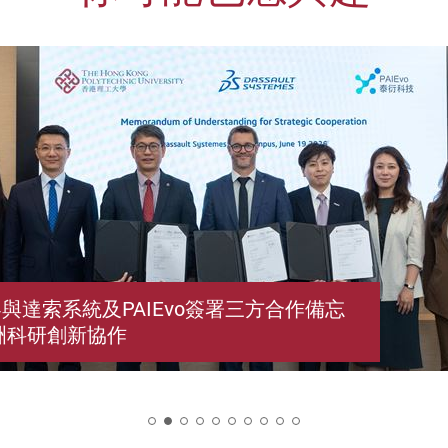
與達索系統及PAIEvo簽署三方合作備忘
洲科研創新協作
2