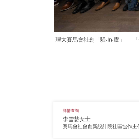
理大賽馬會社創「騷
‧In‧
廬
」──
詳情查詢
李雪慧女士
賽馬會社會創新設計院社區協作主