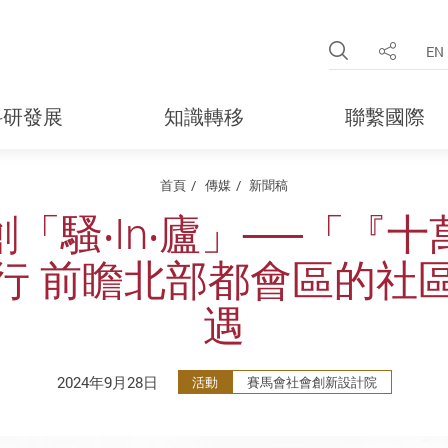
Open Site 
EN
分享
科研發展
知識轉移
聯繫國際
首頁
傳媒
新聞稿
「騷‧In‧廬」──「『
行 前瞻北部都會區的社
遇
2024年9月28日
活動
賽馬會社會創新設計院