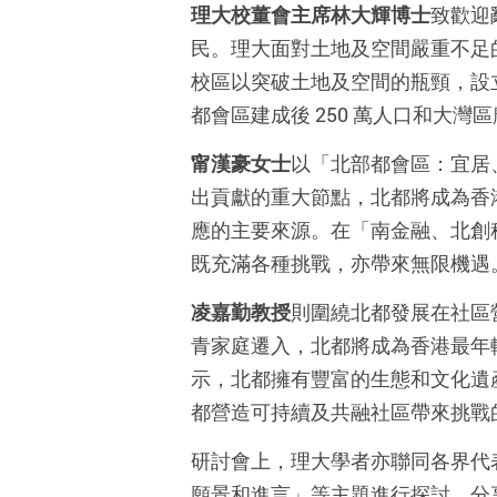
理大校董會主席林大輝博士
致歡迎
民。理大面對土地及空間嚴重不足
校區以突破土地及空間的瓶頸，設
都會區建成後 250 萬人口和大
甯漢豪女士
以「北部都會區：宜居
出貢獻的重大節點，北都將成為香
應的主要來源。在「南金融、北創
既充滿各種挑戰，亦帶來無限機遇
凌嘉勤教授
則圍繞北都發展在社區
青家庭遷入，北都將成為香港最年
示，北都擁有豐富的生態和文化遺
都營造可持續及共融社區帶來挑戰
研討會上，理大學者亦聯同各界代
願景和進言」等主題進行探討，分