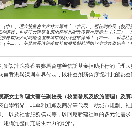
士（中）、理大校董會主席林大輝博士（右四）、暫任副校長（校園
節的講者，包括理大建築及房地產學系副教授黃小慧博士（左三）、
院股份有限公司副總經理兼城市設計總監單樑博士（左一）、香港社
士（左二）、基督教香港信義會社會服務部助理總幹事黃智傑先生（
新設計院獲香港賽馬會慈善信託基金捐助推行的「理大賽馬
來自香港與深圳各界代表，以社會創新角度探討北部都會
漢豪女士
和
理大暫任副校長（校園發展及設施管理）及賽
來自學術界、非牟利組織及商界等代表，就城市規劃、社
劃，以及社會服務模式等，以回應新建社區的多元化需求
，建構完整而充滿生命力的北都。