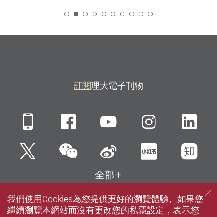
2
訂閱
理大電子刊物
Mobile
Facebook
YouTube
Instagra
Li
微信
Twitter
新浪微博
小紅書
知
全部
我們使用Cookies為您提供更好的瀏覽體驗。如果您
網站指南
聯絡我們
私隱政策聲明
使用條款
繼續瀏覽本網站而沒有更改您的私隱設定，表示您
無障礙網頁
招聘
傳媒
圖書館