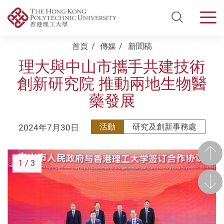
Open Si
Men
Start main content
首頁
傳媒
新聞稿
理大與中山市攜手共建技術
創新研究院 推動兩地生物醫
藥發展
2024年7月30日
活動
研究及創新事務處
前一
1
/ 3
後一