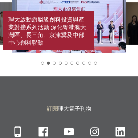
理大啟動旗艦級創科投資與產
業對接系列活動 深化粵港澳大
灣區、長三角、京津冀及中部
中心創科聯動
2
訂閱
理大電子刊物
Mobile
Facebook
YouTube
Instagra
Li