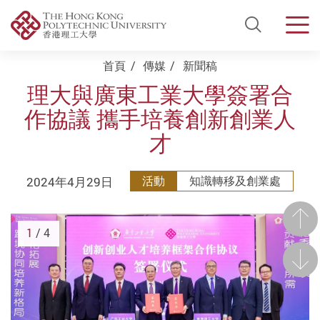
Open Si
Men
Start main content
首頁
傳媒
新聞稿
理大與廣東工業大學簽署合
作協議 攜手培養創新創業人
才
2024年4月29日
活動
知識轉移及創業處
前一
1
/ 4
後一