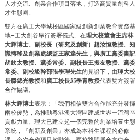
人才交流、創業合作項目落地，打造高質量創科人
才生態圈。
雙方在廣工大學城校區國家級創新創業教育實踐基
地–工大創谷舉行簽署儀式。在
理大校董會主席林
大輝博士、副校長（研究及創新）趙汝恒教授、知
識轉移及創業處總監王家達先生，與廣工黨委書記
胡欽太教授、黨委常委、副校長王振友教授、黨委
常委、副校級幹部張學理先生
的見證下，由
理大校
長滕錦光教授
和
廣工校長邱學青教授
代表雙方簽署
合作協議。
林大輝博士
表示：「我們相信雙方合作能充分發揮
兩校優勢，為推動粵港澳大灣區建成世界一流灣區
貢獻力量。理大已建立起一個完整的創業培養生態
系統，『創新及創業』亦成為本科生課程的必修
課。今次合作項目啟動後，兩校將開展全方位合