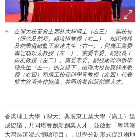
在理大校董會主席林大輝博士（右三）、副校長
（研究及創新）趙汝恒教授（右二）、知識轉移
及創業處總監王家達先生（右一），與廣工黨委
書記胡欽太教授（左三）、黨委常委、副校長王
振友教授（左二）、黨委常委、副校級幹部張學
理先生（左一）的見證下，由理大校長滕錦光教
授（右四）和廣工校長邱學青教授（左四）代表
雙方簽署合作協議，共同培養創新創業人才。
香港理工大學（理大）與廣東工業大學（廣工）達
成協議，共同培養創新創業人才，並啟動「粵港澳
大灣區沉浸式體驗項目」，以學分制形式促進兩地