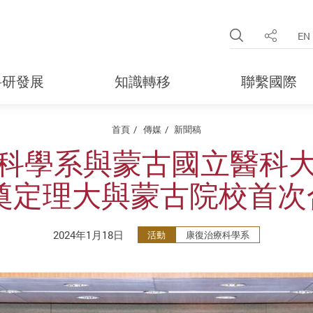
Open Site 
EN
分享
科研發展
知識轉移
聯繫國際
首頁
傳媒
新聞稿
科學系與蒙古國立醫科
 奠定理大與蒙古院校首次
2024年1月18日
活動
康復治療科學系