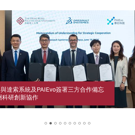
與達索系統及PAIEvo簽署三方合作備忘
洲科研創新協作
2