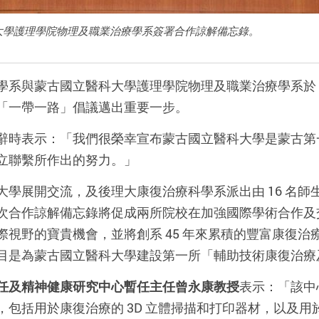
大學護理學院物理及職業治療學系簽署合作諒解備忘錄。
系與蒙古國立醫科大學護理學院物理及職業治療學系於 1 
「一帶一路」倡議邁出重要一步。
辭時表示：「我們很榮幸宣布蒙古國立醫科大學是蒙古第
立聯繫所作出的努力。」
大學展開交流，及後理大康復治療科學系派出由 16 名師
次合作諒解備忘錄將促成兩所院校在加強國際學術合作及
視野的寶貴機會，並將創系 45 年來累積的豐富康復
目是為蒙古國立醫科大學建設第一所「輔助技術康復治療
任及精神健康研究中心暫任主任曾永康教授
表示：「該中
，包括用於康復治療的 3D 立體掃描和打印器材，以及