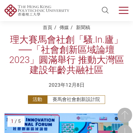
Open Si
Men
Start main content
首頁
傳媒
新聞稿
理大賽馬會社創「騷.In.廬」
──「社會創新區域論壇
2023」圓滿舉行 推動大灣區
建設年齡共融社區
2023年12月8日
活動
賽馬會社會創新設計院
前一
1
/ 5