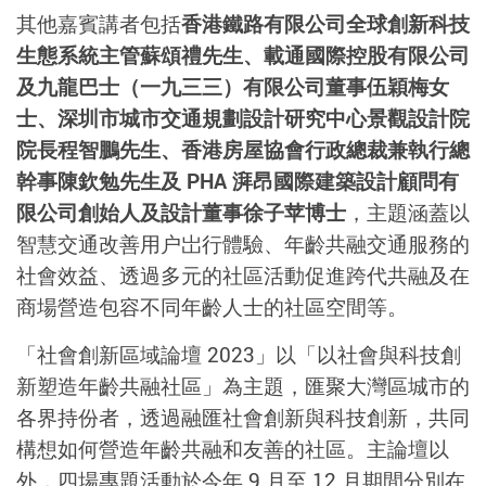
其他嘉賓講者包括
香港鐵路有限公司全球創新科技
生態系統主管蘇頌禮先生、載通國際控股有限公司
及九龍巴士（一九三三）有限公司董事伍穎梅女
士、深圳市城市交通規劃設計研究中心景觀設計院
院長程智鵬先生、香港房屋協會行政總裁兼執行總
幹事陳欽勉先生及 PHA 湃昂國際建築設計顧問有
限公司創始人及設計董事徐子苹博士
，主題涵蓋以
智慧交通改善用户岀行體驗、年齡共融交通服務的
社會效益、透過多元的社區活動促進跨代共融及在
商場營造包容不同年齡人士的社區空間等。
「社會創新區域論壇 2023」以「以社會與科技創
新塑造年齡共融社區」為主題，匯聚大灣區城市的
各界持份者，透過融匯社會創新與科技創新，共同
構想如何營造年齡共融和友善的社區。主論壇以
外，四場專題活動於今年 9 月至 12 月期間分別在