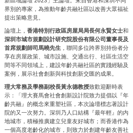
新區域論壇 2023」主論壇。來自香港和深圳不同
界別的專家，為推動年齡共融社區以改善大眾福祉
提出策略意見。
論壇上，
香港特別行政區房屋局局長何永賢女士
和
深圳市城市規劃設計研究院股份有限公司董事長及
首席規劃師司馬曉先生
，聯同多位跨界別持份者分
享在房屋政策、城市設施、交通出行、社區生活空
間等不同領域上，建設年齡共融社區的實踐經驗及
案例，展示社會創新與科技創新交匯的成果。
理大常務及學務副校長黃永德教授
致歡迎辭時表
示：「理大賽馬會社會創新設計院致力提倡以『年
齡共融』的概念來重塑社區，本次論壇標志著設計
院的又一次努力。深圳乃人口結構『最年輕』的内
地城市，積極推廣建立兒童友好城市；而香港作為
一個高度老齡化的城市，則致力於創建年齡友善社