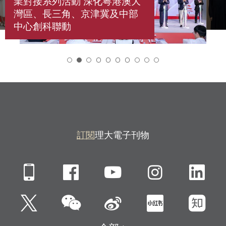
業對接系列活動 深化粵港澳大
灣區、長三角、京津冀及中部
中心創科聯動
2
訂閱
理大電子刊物
Mobile
Facebook
YouTube
Instagra
Li
微信
Twitter
新浪微博
小紅書
知