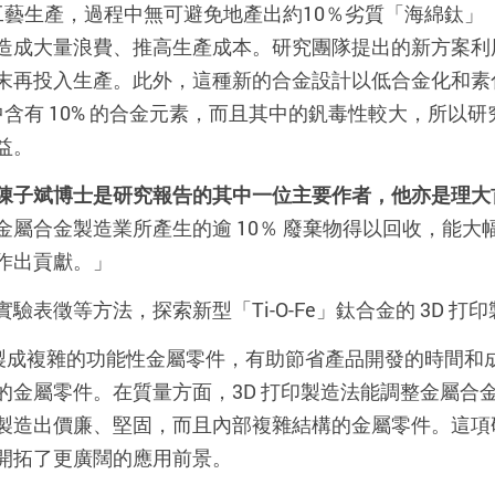
 工藝生產，過程中無可避免地產出約10％劣質「海綿鈦」（spo
造成大量浪費、推高生產成本。研究團隊提出的新方案利用
末再投入生產。此外，這種新的合金設計以低合金化和素
-4V 中含有 10% 的合金元素，而且其中的釩毒性較大，
益。
陳子斌博士是研究報告的其中一位主要作者，他亦是理大
金屬合金製造業所產生的逾 10％ 廢棄物得以回收，能
作出貢獻。」
表徵等方法，探索新型「Ti-O-Fe」鈦合金的 3D 
位地製成複雜的功能性金屬零件，有助節省產品開發的時間
的金屬零件。在質量方面，3D 打印製造法能調整金屬合
製造出價廉、堅固，而且內部複雜結構的金屬零件。這項研
開拓了更廣闊的應用前景。