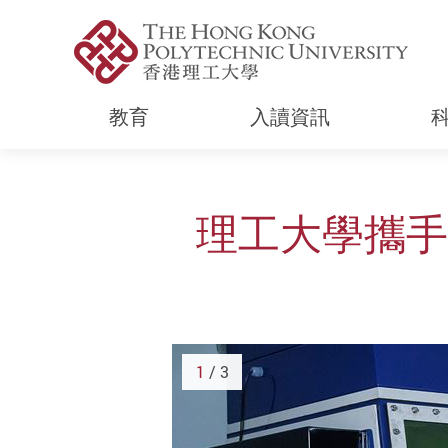
教育
入讀資訊
Start main content
理工大學攜手
1
/ 3