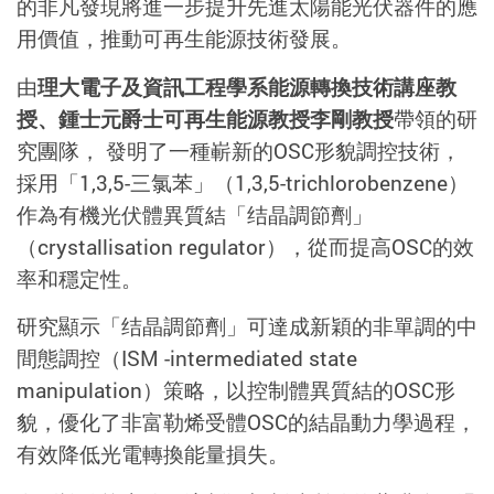
的非凡發現將進一步提升先進太陽能光伏器件的應
用價值，推動可再生能源技術發展。
由
理大電子及資訊工程學系能源轉換技術講座教
授、鍾士元爵士可再生能源教授李剛教授
帶領的研
究團隊， 發明了一種嶄新的OSC形貌調控技術，
採用「1,3,5-三氯苯」（1,3,5-trichlorobenzene）
作為有機光伏體異質結「结晶調節劑」
（crystallisation regulator），從而提高OSC的效
率和穩定性。
研究顯示「结晶調節劑」可達成新穎的非單調的中
間態調控（ISM -intermediated state
manipulation）策略，以控制體異質結的OSC形
貌，優化了非富勒烯受體OSC的結晶動力學過程，
有效降低光電轉換能量損失。