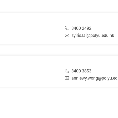
3400 2492
syiris.lai@polyu.edu.hk
3400 3853
anniewy.wong@polyu.ed