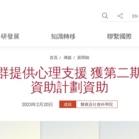
Open Site 
EN
分享
科研發展
知識轉移
聯繫國際
首頁
傳媒
新聞稿
群提供心理支援 獲第二
資助計劃資助
2023年2月20日
成就
醫療及社會科學院