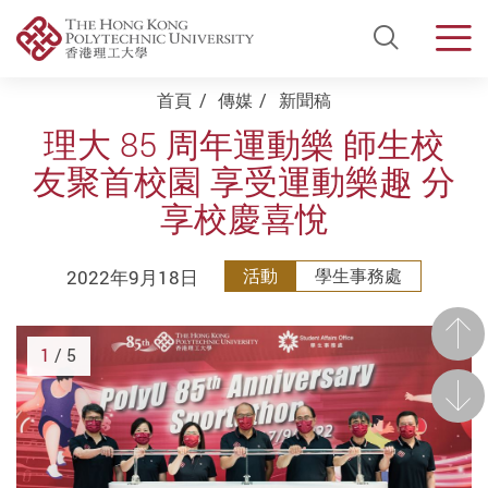
Open Si
Men
Start main content
首頁
傳媒
新聞稿
理大 85 周年運動樂 師生校
友聚首校園 享受運動樂趣 分
享校慶喜悅
2022年9月18日
活動
學生事務處
前一
1
/ 5
後一