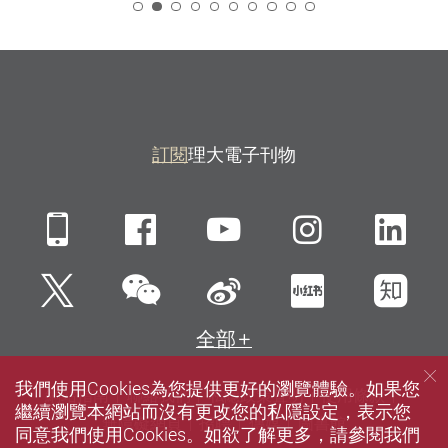
2
訂閱
理大電子刊物
Mobile
Facebook
YouTube
Instagra
Li
微信
Twitter
新浪微博
小紅書
知
全部
我們使用Cookies為您提供更好的瀏覽體驗。如果您
網站指南
聯絡我們
私隱政策聲明
使用條款
繼續瀏覽本網站而沒有更改您的私隱設定，表示您
無障礙網頁
招聘
傳媒
圖書館
同意我們使用Cookies。如欲了解更多，請參閱我們