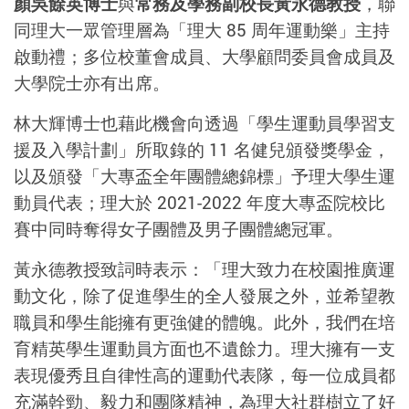
顏吳餘英博士
與
常務及學務副校長黃永德教授
，聯
同理大一眾管理層為「理大 85 周年運動樂」主持
啟動禮；多位校董會成員、大學顧問委員會成員及
大學院士亦有出席。
林大輝博士也藉此機會向透過「學生運動員學習支
援及入學計劃」所取錄的 11 名健兒頒發獎學金，
以及頒發「大專盃全年團體總錦標」予理大學生運
動員代表；理大於 2021-2022 年度大專盃院校比
賽中同時奪得女子團體及男子團體總冠軍。
黃永德教授致詞時表示：「理大致力在校園推廣運
動文化，除了促進學生的全人發展之外，並希望教
職員和學生能擁有更強健的體魄。此外，我們在培
育精英學生運動員方面也不遺餘力。理大擁有一支
表現優秀且自律性高的運動代表隊，每一位成員都
充滿幹勁、毅力和團隊精神，為理大社群樹立了好