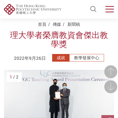
Open Si
Men
Start main content
首頁
傳媒
新聞稿
理大學者榮膺教資會傑出教
學獎
2022年9月26日
成就
教學發展中心
前一
1
/ 2
後一