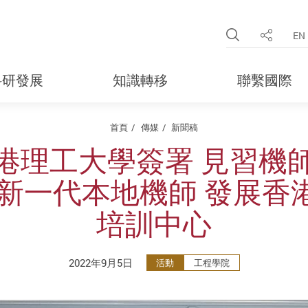
Open Site 
EN
分享
科研發展
知識轉移
聯繫國際
首頁
傳媒
新聞稿
港理工大學簽署 見習機
育新一代本地機師 發展香
培訓中心
2022年9月5日
活動
工程學院