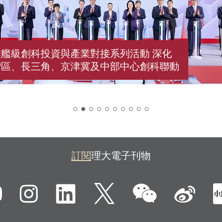
艦級創科投資與產業對接系列活動 深化
灣區、長三角、京津冀及中部中心創科聯動
2
訂閱
理大電子刊物
微信
ebook
YouTube
Instagram
LinkedIn
Twitter
新