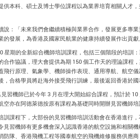
提供本科、碩士及博士學位課程以為業界培育相關人才，
續說：「未來我們會繼續積極與業界合作，發展更多專業
業的發展，為香港及國家民航業的健康持續發展作出貢獻
 至 60 星期的全新綜合機師培訓課程，包括三個階段的培
合作協議，理大會提供為期 150 個工作天的理論課程，其
蓋飛行原理、氣象學、機師操作表現、通用導航、航空儀
後，合格學員將赴海外接受飛行訓練，最後返回香港於國
 名見習機師已於今年 3 月在理大開始綜合課程，預計於 
航空亦在阿德萊德按原有課程為基礎同時開辦見習機師培
培訓課程下，大部份的見習機師培訓活動會在香港進行，
令見習機師有更多機會深入認識香港的航空設施和相關機
消防隊、香港飛機工程等國泰航空的飛機維修服務供應商