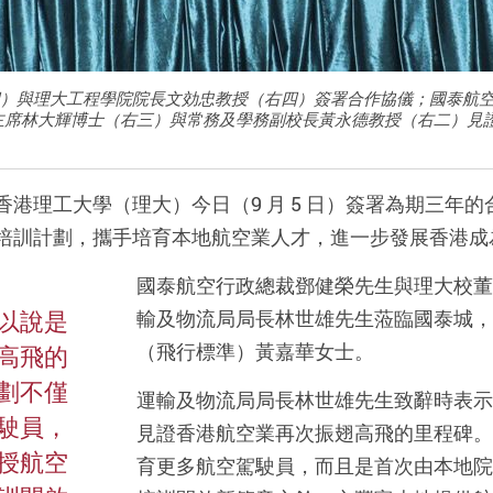
s（左四）與理大工程學院院長文効忠教授（右四）簽署合作協儀；國泰
主席林大輝博士（右三）與常務及學務副校長黃永德教授（右二）見
香港理工大學（理大）今日（9 月 5 日）簽署為期三年
培訓計劃，攜手培育本地航空業人才，進一步發展香港成
國泰航空行政總裁鄧健榮先生與理大校董
以說是
輸及物流局局長林世雄先生蒞臨國泰城，
（飛行標準）黃嘉華女士。
高飛的
劃不僅
運輸及物流局局長林世雄先生致辭時表示
駛員，
見證香港航空業再次振翅高飛的里程碑。
授航空
育更多航空駕駛員，而且是首次由本地院