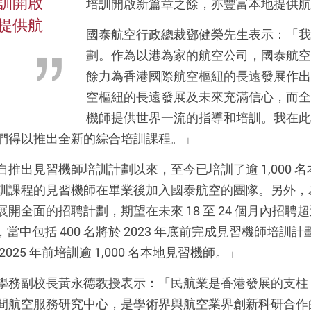
訓開啟
培訓開啟新篇章之餘，亦豐富本地提供航
提供航
國泰航空行政總裁鄧健榮先生表示：「我
。
劃。作為以港為家的航空公司，國泰航空
餘力為香港國際航空樞紐的長遠發展作出
空樞紐的長遠發展及未來充滿信心，而全
機師提供世界一流的指導和培訓。我在此
們得以推出全新的綜合培訓課程。」
自推出見習機師培訓計劃以來，至今已培訓了逾 1,000
訓課程的見習機師在畢業後加入國泰航空的團隊。另外，
開全面的招聘計劃，期望在未來 18 至 24 個月內招聘超過
師，當中包括 400 名將於 2023 年底前完成見習機師
2025 年前培訓逾 1,000 名本地見習機師。」
學務副校長黃永德教授表示：「民航業是香港發展的支柱
間航空服務研究中心，是學術界與航空業界創新科研合作