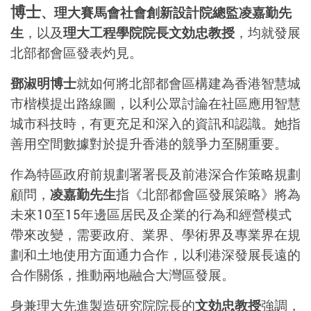
博士
、理大賽馬會社會創新設計院總監凌嘉勤先
生
，以及
理大工程學院院長文効忠教授
，均就發展
北部都會區發表灼見。
鄧淑明博士
就如何將北部都會區構建為香港智慧城
市楷模提出路線圖，以利公眾討論在社區應用智慧
城市科技時，有更充足和深入的資訊和認識。她指
善用空間數據對於提升香港的競爭力至關重要。
作為特區政府前規劃署署長及前港深合作策略規劃
顧問，
凌嘉勤先生
指《北部都會區發展策略》將為
未來10至15年邊區居民及企業的行為和經營模式
帶來改變，需要政府、業界、學術界及專業界在規
劃和土地使用方面通力合作，以利港深發展長遠的
合作關係，推動兩地融合大灣區發展。
身兼理大先進製造研究院院長的
文効忠教授
強調，