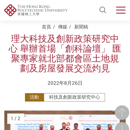
Open Si
Men
Start main content
首頁
傳媒
新聞稿
理大科技及創新政策研究中
心 舉辦首場「創科論壇」 匯
聚專家就北部都會區土地規
劃及房屋發展交流灼見
2022年8月26日
活動
科技及創新政策研究中心
前一
1
/ 2