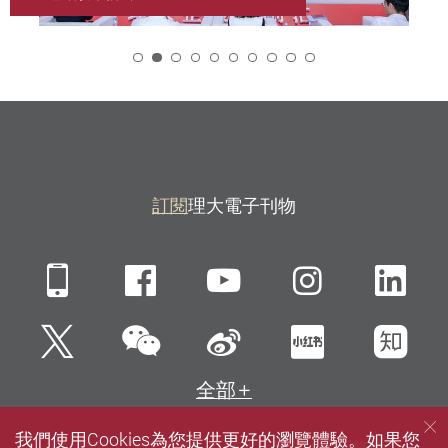
2
訂閱
理大電子刊物
Mobile
Facebook
YouTube
Instagra
Li
微信
Twitter
新浪微博
小紅書
知
全部
我們使用Cookies為您提供更好的瀏覽體驗。如果您
網站指南
聯絡我們
私隱政策聲明
使用條款