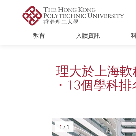
教育
入讀資訊
Start main content
理大於上海軟
･ 13個學科
1
/ 1