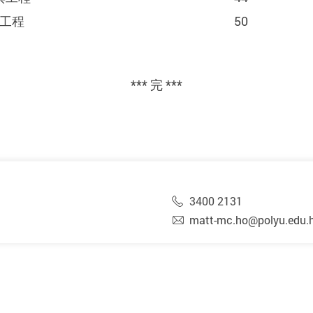
工程
50
*** 完 ***
3400 2131
matt-mc.ho@polyu.edu.