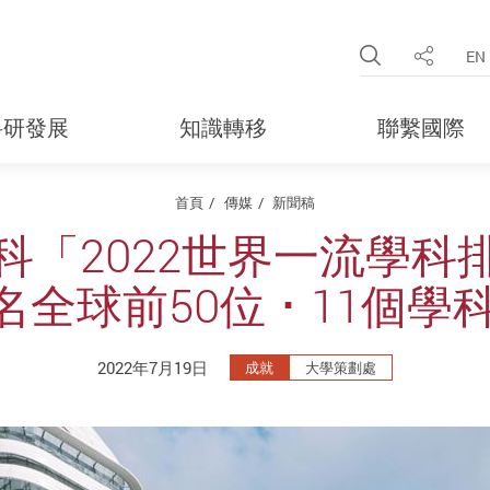
Open Site 
EN
分享
科研發展
知識轉移
聯繫國際
首頁
傳媒
新聞稿
科「2022世界一流學科
排名全球前50位 ･ 11個
2022年7月19日
成就
大學策劃處