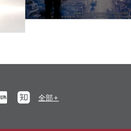
浪微博
小紅書
知乎
全部