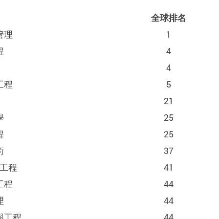
全球排名
管理
1
程
4
4
工程
5
21
學
25
程
25
術
37
工程
41
工程
44
理
44
與工程
44