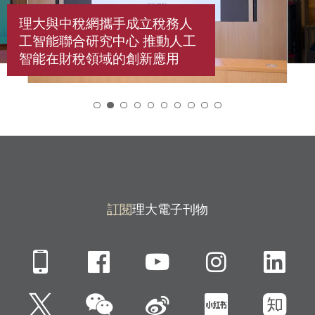
理大與中稅網攜手成立稅務人
工智能聯合研究中心 推動人工
智能在財稅領域的創新應用
2
訂閱
理大電子刊物
Mobile
Facebook
YouTube
Instagra
Li
微信
Twitter
新浪微博
小紅書
知