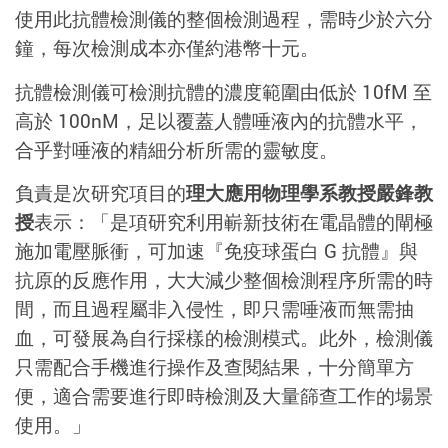
使用此抗體檢測儀的整個檢測過程，需時少於六分
鐘，每次檢測成本亦僅約港幣十元。
抗體檢測儀可檢測抗體的濃度範圍由低於 10fM 至
高於 100nM，足以覆蓋人體唾液內的抗體水平，
合乎對唾液的精細分析所需的靈敏度。
負責是次研究項目的
理大應用物理學系教授嚴鋒教
授
表示：「是項研究利用嶄新技術在電晶體的閘極
施加電壓脈衝，可加速『免疫球蛋白 G 抗體』與
抗原的反應作用，大大減少整個檢測程序所需的時
間，而且過程屬非入侵性，即只需唾液而無需抽
血，可發展為自行採樣的檢測模式。此外，檢測儀
只需配合手機進行操作及查閱結果，十分簡單方
便，適合需要進行即時檢測及大量篩查工作的場景
使用。」