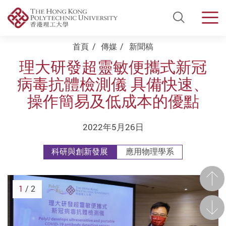
Open Si
Men
Start main content
首頁
傳媒
新聞稿
理大研發超靈敏便攜式新冠
病毒抗體檢測儀 具備快速、
操作簡易及低成本的優點
2022年5月26日
科研與創新發展
應用物理學系
前一
1
/ 2
後一