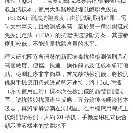
抗體（IgG）」，需要到醫院或專業的檢測機構抽
取血清樣本，使用大型醫療設備以酶聯免疫法
（ELISA）測試抗體濃度，由測試到取得結果，需
時大約兩天，且檢測成本高。至於另一種以側流式
免疫測定法（LFIA）的抗體快速診斷方案，其靈敏
度則較低，不能測量抗體含量的水平。
理大研究團隊所研發的新冠病毒抗體檢測儀則具有
高靈敏度、便攜、快速、操作簡易及低成本多項優
點。檢測程序非常簡單，首先啟動檢測儀，將檢測
儀與手機應用程式透過藍牙連接，將 10uL 唾液
（亦可使用血清）樣本滴在檢測儀的晶體管測試
區，讓抗體與抗原產生反應，五分鐘後將唾液樣本
吸走，再將電解質滴在測試區。在手機應用程式上
按鍵開始檢測，大約 20 秒後，手機應用程式便會
顯示唾液樣本的抗體水平。