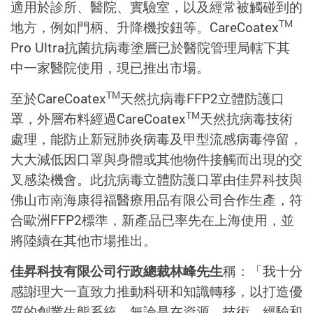
適用於診所、醫院、實驗室，以及經常被觸碰到的
TM
地方，例如門柄、升降機按鈕等。CareCoatex
Pro Ultra抗菌抗病毒塗層已於醫院管理局轄下其
中一家醫院使用，現已推出市場。
TM
至於CareCoatex
天然抗病毒FFP2立體防護口
TM
罩，外層布料經過CareCoatex
天然抗病毒技術
處理，能防止新冠肺炎病毒及甲型流感病毒停留，
大大減低因口罩與身體或其他物件接觸而出現的交
叉感染機會。此抗病毒立體防護口罩由佳昇科技與
佛山市南海康得福醫療用品有限公司合作生產，符
合歐洲FFP2標準，新產品已率先在上海使用，並
將陸續在其他市場推出。
佳昇科技有限公司行政總裁林峰先生
稱：「我十分
感謝理大一直致力推動科研和知識轉移，以打造優
質的創業生態系統，無論是在資源、技術、經驗和