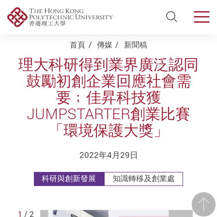
Open Si
Men
Start main content
首頁
傳媒
新聞稿
理大科研得到業界廣泛認同
鼓勵初創企業回應社會需
要﹔佳昇科技獲
JUMPSTARTER創業比賽
「環境保護大獎」
2022年4月29日
科研與創新發展
知識轉移及創業處
前一
1
/ 2