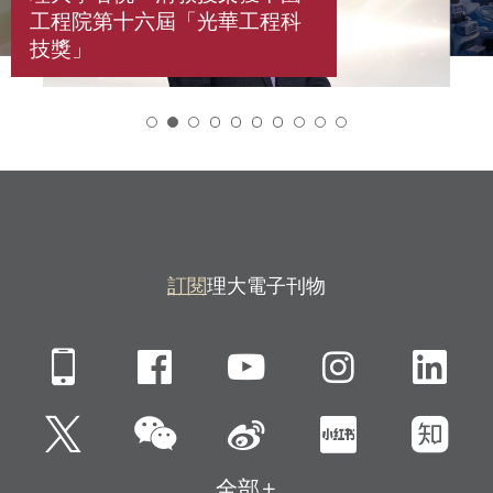
工程院第十六屆「光華工程科
技獎」
2
訂閱
理大電子刊物
Mobile
Facebook
YouTube
Instagra
Li
微信
Twitter
新浪微博
小紅書
知
全部