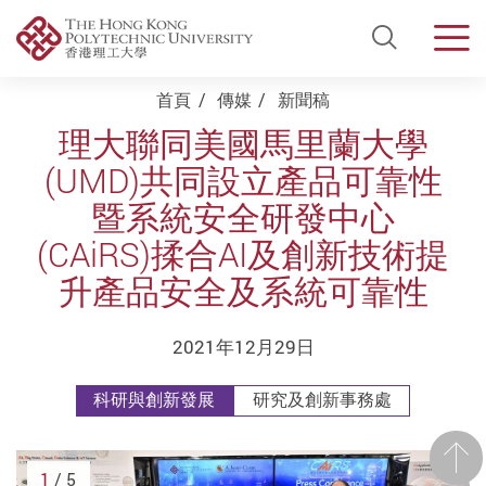
Open Si
Men
Start main content
首頁
傳媒
新聞稿
理大聯同美國馬里蘭大學
(UMD)共同設立產品可靠性
暨系統安全研發中心
(CAiRS)揉合AI及創新技術提
升產品安全及系統可靠性
2021年12月29日
科研與創新發展
研究及創新事務處
前一
1
/ 5