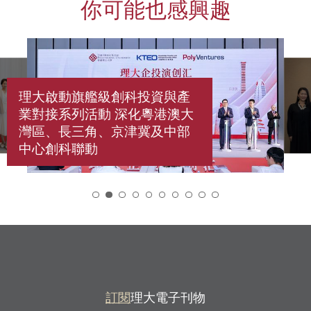
你可能也感興趣
理大啟動旗艦級創科投資與產
業對接系列活動 深化粵港澳大
灣區、長三角、京津冀及中部
中心創科聯動
2
訂閱
理大電子刊物