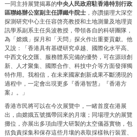
一同主持展覽揭幕的
中央人民政府駐香港特別行政
區聯絡辦公室副主任譚鐵牛院士
，亦讚揚理大深空
探測研究中心主任容啓亮教授和土地測量及地理資
訊學系副系主任吳波教授，帶領各自的科研團隊，
為「嫦娥」探月和「天問」探火作出重要貢獻。他
又說：「香港具有基礎研究卓越、國際化水平高、
中西文化交匯、服務體系完備的優勢，可在源頭創
新、人才聚集、國際合作、科技中介等方面發揮獨
特作用。我相信，在未來國家創新成果不斷湧現的
過程中，一定會出現更多『香港智慧』『香港方
案』。」
香港市民將可以在今次展覽中，一睹首度在港展
出，由嫦娥五號攜帶回來的月壤；同場理大的展覽
攤位，亦展出多項由理大研製的太空儀器實物，包
括負責採集和保存這些月壤的表取採樣執行裝置、