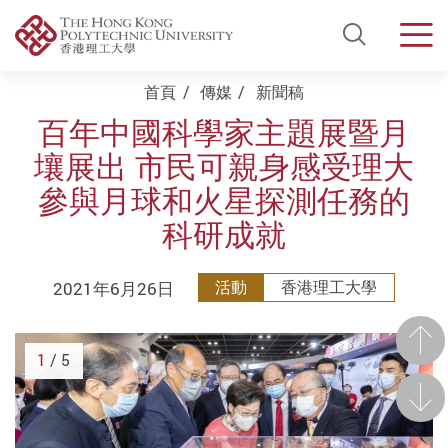
Open Si
Men
Start main content
首頁
傳媒
新聞稿
百年中國科學家主題展暨月
壤展出 市民可親身感受理大
參與月球和火星探測任務的
科研成就
2021年6月26日
活動
香港理工大學
前一
1
/ 5
後一