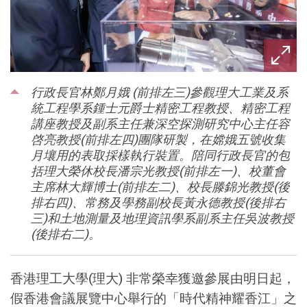
行政長官林鄭月娥 (前排左三)參觀理大工業及系
統工程學系鍾士元爵士精密工程教授、精密工程
講座教授及副系主任兼深空探測研究中心主任容
啓亮教授(前排左四)團隊研製，在嫦娥五號收集
月壤用的表取採樣執行裝置。陪同行政長官的包
括理大榮休校長潘宗光教授(前排左一)、校董會
主席林大輝博士(前排左二)、校長滕錦光教授(後
排右四)、常務及學務副校長黃永德教授(後排右
三)和土地測量及地理資訊學系副系主任吳波教授
(後排右二)。
香港理工大學(理大) 非常榮幸獲邀參展由明日起，
假香港會議展覽中心舉行的「時代精神耀香江」之