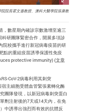
學院院長霍文遜教授、澳科大醫學院張康教
波疫情，數星期內確診宗數激增至逾三
同科研團隊緊密合作，開展多項診
國內院校攜手進行新冠病毒疫苗的研
靶點的重組疫苗誘導保護性免疫
uces protective immunity) (
文章
S-CoV-2病毒利用其刺突
D）與宿主細胞受體血管緊張素轉化酶
研究團隊發現，以新冠病毒刺突蛋白
單劑注射後的7天或14天內，在免
）中誘導出強烈而有效的抗體反