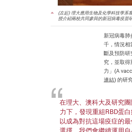
(左起) 理大應用生物及化學科技學
授介紹兩校共同參與的新冠病毒疫苗
新冠病毒肺
千，情況相
斷及預防研
究，並取得
力」(A vaccin
連結
) 的
在理大、澳科大及研究團
力下，發現重組RBD蛋
以成為對抗這場疫症的最
選擇。我們會繼續運用自