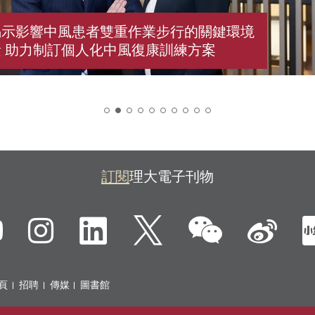
揭示影響中風患者雙重作業步行的關鍵環境
 助力制訂個人化中風復康訓練方案
2
訂閱
理大電子刊物
微信
ebook
YouTube
Instagram
LinkedIn
Twitter
新
頁
招聘
傳媒
圖書館