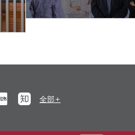
浪微博
小紅書
知乎
全部