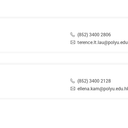
(852) 3400 2806
）
terence.lt.lau@polyu.edu
(852) 3400 2128
ellena.kam@polyu.edu.h