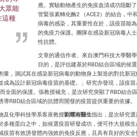
應。實驗動物產生的免疫血清成功阻斷了受
大眾能
管緊張素轉化酶2 （ACE2）的結合，中和了
在這種
病毒的感染，其重要性在於，該疫苗能為
。
的免疫力保護。團隊在感染新冠病毒人士
性抗體。
文章的通信作者、來自澳門科技大學醫學
目的，是評估建基於RBD結合區域的候
劑量，測試其在感染新冠病毒的動物身上製造的對抗新冠
並成為設計新冠病毒疫苗的基礎。」研究亦發現，該疫苗
效而全面的保護。張教授補充，是次研究突顯了RBD結合
誘導RBD結合區域的抗體而開發的疫苗提供重要的依據。
物及化學科技學系客座教授
劉耀南醫生
指出，是次研究選
於多種蛋白之中，如候選疫苗研發成功，便可作大規模生
區域疫苗有效誘發體內強效的免疫反應，且具有良好的安全