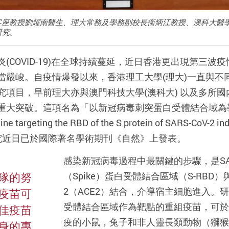
系客座教授劉耀南醫生、理大常務及學務副校長衞炳江教授、澳科大醫
研究。
炎(COVID-19)在全球持續蔓延，近日香港更出現第三
當嚴峻。自疫情爆發以來，香港理工大學(理大)一直與不
究項目，早前理大亦與澳門科技大學(澳科大) 以及多所
重大突破。這項名為「以新冠病毒刺突蛋白受體結合域為
e targeting the RBD of the S protein of SARS-CoV-2 ind
研究近日已於國際著名學術期刊《自然》上發表。
感染新冠病毒過程中最關鍵的步驟，是SAR
隊的努
（Spike）蛋白受體結合區域（S-RB
2（ACE2）結合，介導宿主細胞進入。
白疫苗可
受體結合區域作為靶點的重組疫苗，可於
佳疫苗
疫的小鼠，兔子和非人靈長類動物（獼猴
身的專