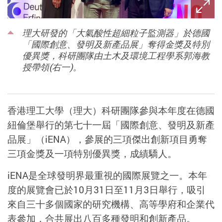
理大研發的「大氣酸性超細粒子監測器」於德國
「國際創意、發明及新產品展」奪得金獎及特別
優異獎，科研團隊由土木及環境工程學系郭海教
授帶領(右一)。
香港理工大學（理大）
科研團
隊
參
與本年度在德國
紐倫堡舉行的第
七十一
屆
「國際
創意、發明及新產
品
展」
（
iENA
），
參
展的三項傑出創新
項
目
勇奪
三項金獎及一項特別優異獎
，成績驕人
。
iENA
是
全
球發明界
最
重視的國際展覽之一。本年
度的展覽會已於
10
月
31
日至
11
月
3
日舉行，吸引
來自
三十
多個國家的研究機構、
高等
學
府
和企業
代
表
參加，
合共
展出
八百
多
種
發明和創新產品。