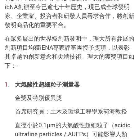
iENA
創
辦
至
今
已
逾
七十
年歷史，
現
已成全球發明
家、企業家、投資者和研發人員尋求合作，
將
創新
發明商
品
化的
重要
平台。
在
眾多
展出的世界級創新發明中，理大
所
有參展
的
創新項目均獲
iENA
專家評審團授予獎項，以表彰
其卓越的創新
意
念和尖端技術。理大的獲獎
項
目如
下：
-
大氣酸性超細粒子測量器
金獎及特別優異獎
首席研究員：土木及環境工程學系郭海教授
直徑小於0.1μm的大氣酸性超細粒子（acidic
ultrafine particles / AUFPs）可能影響人類