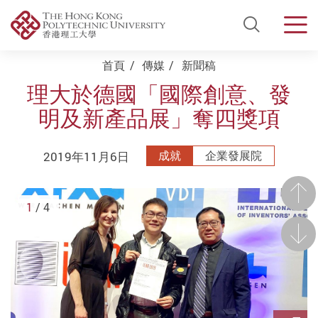
Open Si
Men
Start main content
首頁
傳媒
新聞稿
理大於德國「國際創意、發
明及新產品展」奪四獎項
2019年11月6日
成就
企業發展院
前一
1
/ 4
後一