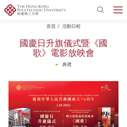
Open Si
Men
Start main content
首頁
活動日程
國慶日升旗儀式暨《國
歌》電影放映會
典禮