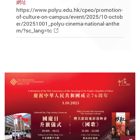
網址
https://www.polyu.edu.hk/cpeo/promotion-
of-culture-on-campus/event/2025/10-octob
er/20251001_polyu-cinema-national-anthe
m/?sc_lang=tc