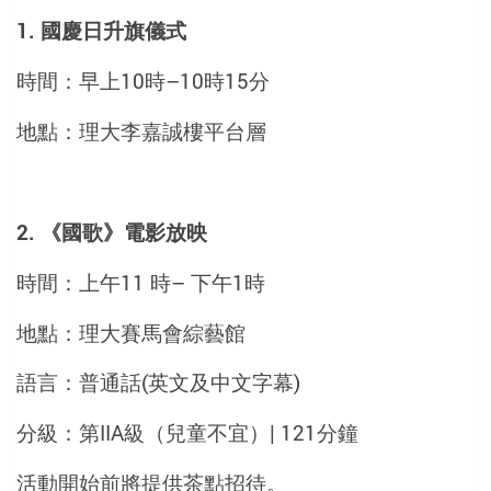
1.
國慶日
升旗儀式
時間：早上
10
時
–
10
時
15
分
地點：理大李嘉誠樓平台層
2.
《國歌》電影放映
時間：上午
11
時
–
下午
1
時
地點：理大賽馬會綜藝館
語言：普通話
(
英文及中文字幕
)
分級：第
IIA
級（兒童不宜）
| 121
分鐘
活動開始前將提供茶點招待。