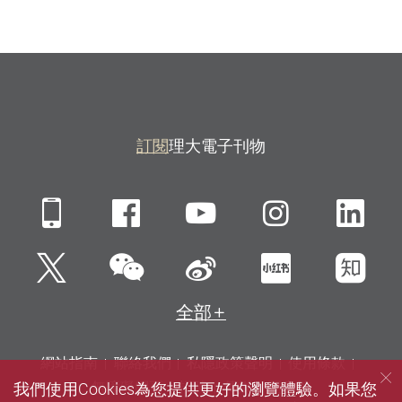
訂閱
理大電子刊物
Mobile
Facebook
YouTube
Instagra
Li
微信
Twitter
新浪微博
小紅書
知
全部
網站指南
聯絡我們
私隱政策聲明
使用條款
我們使用Cookies為您提供更好的瀏覽體驗。如果您
無障礙網頁
招聘
傳媒
圖書館