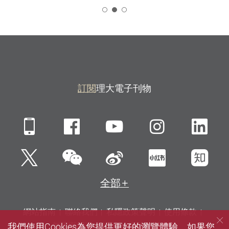
2
訂閱
理大電子刊物
Mobile
Facebook
YouTube
Instagra
Li
微信
Twitter
新浪微博
小紅書
知
全部
網站指南
聯絡我們
私隱政策聲明
使用條款
我們使用Cookies為您提供更好的瀏覽體驗。如果您
無障礙網頁
招聘
傳媒
圖書館