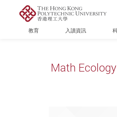
教育
入讀資訊
Start main content
Math Ecology