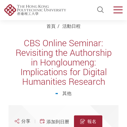
Open Si
Men
Start main content
首頁
活動日程
CBS Online Seminar:
Revisiting the Authorship
in Hongloumeng:
Implications for Digital
Humanities Research
其他
分享
報名
添加到日曆