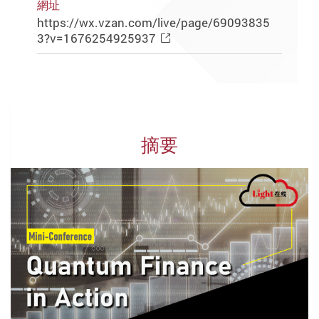
網址
https://wx.vzan.com/live/page/69093835
3?v=1676254925937
摘要