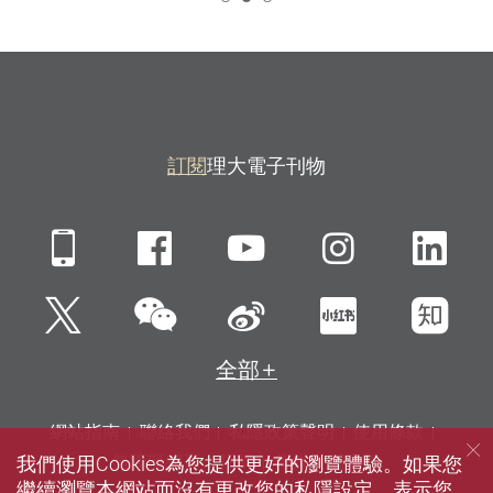
訂閱
理大電子刊物
Mobile
Facebook
YouTube
Instagra
Li
微信
Twitter
新浪微博
小紅書
知
全部
網站指南
聯絡我們
私隱政策聲明
使用條款
我們使用Cookies為您提供更好的瀏覽體驗。如果您
無障礙網頁
招聘
傳媒
圖書館
繼續瀏覽本網站而沒有更改您的私隱設定，表示您