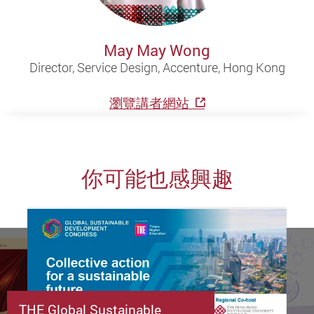
May May Wong
Director, Service Design, Accenture, Hong Kong
瀏覽講者網站
你可能也感興趣
THE Global Sustainable