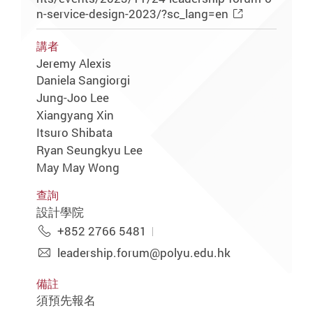
n-service-design-2023/?sc_lang=en
講者
Jeremy Alexis
Daniela Sangiorgi
Jung-Joo Lee
Xiangyang Xin
Itsuro Shibata
Ryan Seungkyu Lee
May May Wong
查詢
設計學院
+852 2766 5481
leadership.forum@polyu.edu.hk
備註
須預先報名