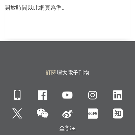
開放時間以
此網頁
為準。
訂閱
理大電子刊物
Mobile
Facebook
YouTube
Instagra
Li
微信
Twitter
新浪微博
小紅書
知
全部