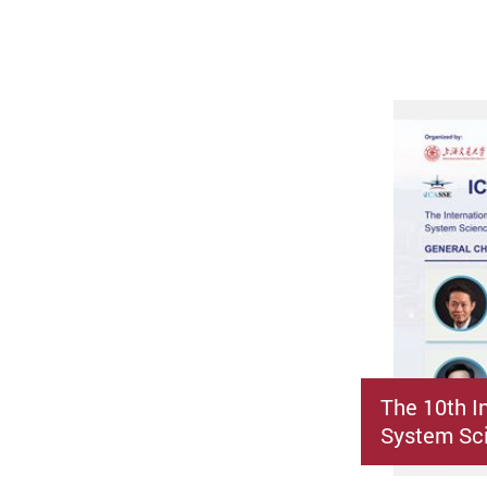
The 10th I
System Sci