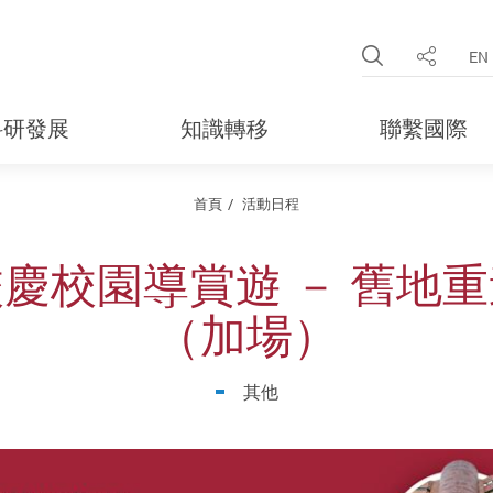
Open Site 
EN
分享
科研發展
知識轉移
聯繫國際
首頁
活動日程
慶校園導賞遊 － 舊地
（加場）
其他