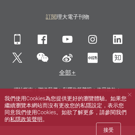
訂閱
理大電子刊物
Mobile
Facebook
YouTube
Instagra
Li
微信
Twitter
新浪微博
小紅書
知
全部
網站指南
聯絡我們
私隱政策聲明
使用條款
我們使用Cookies為您提供更好的瀏覽體驗。如果您
無障礙網頁
招聘
傳媒
圖書館
繼續瀏覽本網站而沒有更改您的私隱設定，表示您
© 2026 版權屬香港理工大學所有
同意我們使用Cookies。如欲了解更多，請參閱我們
的
私隱政策聲明
。
接受