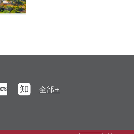
浪微博
小紅書
知乎
全部