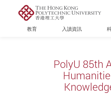
教育
入讀資訊
Start main content
PolyU 85th A
Humanitie
Knowledge