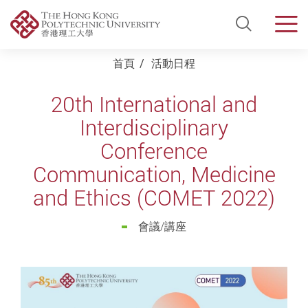
Open Si
Men
Start main content
首頁
活動日程
20th International and
Interdisciplinary
Conference
Communication, Medicine
and Ethics (COMET 2022)
會議/講座