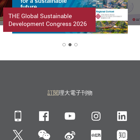
THE Global Sustainable
Development Congress 2026
2
訂閱
理大電子刊物
Mobile
Facebook
YouTube
Instagra
Li
微信
Twitter
新浪微博
小紅書
知